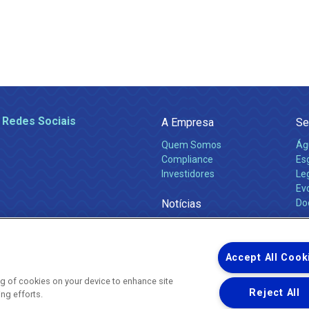
 Redes Sociais
A Empresa
Se
Quem Somos
Ág
Compliance
Es
Investidores
Leg
Ev
Notícias
Do
Obras 2026
Ca
Comunicados
Accept All Cook
ing of cookies on your device to enhance site
Reject All
ing efforts.
Uma empresa
Copyright ® 2026 - Todos os Direitos Reservados.