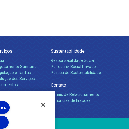
rviços
Sustentabilidade
ua
Responsabilidade Social
gotamento Sanitário
Pol. de Inv. Social Privado
islação e Tarifas
Política de Sustentabilidade
olução dos Serviços
cumentos
Contato
Canais de Relacionamento
rreiras
Denúncias de Fraudes
ies