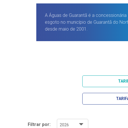
A Águas de Guarantã é a concessionária 
esgoto no município de Guarantã do Nor
desde maio de 2001.
TARI
TARIF
Filtrar por: