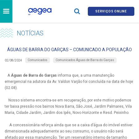
SERVIÇOS ONLINE
NOTÍCIAS
ÁGUAS DE BARRA DO GARÇAS – COMUNICADO A POPULAÇÃO
Comunicados
Comunicados Águas de Barra do Garças
02/08/2024
A
Águas de Barra do Garças
informa que, a uma manutenção
emergencial na adutora da Av. Valdon Varjão foi concluída na data de hoje
(02.08).
Nosso sistema encontra-se em recuperação, por este motivo podemos
ter baixa pressão nos bairros Nova Barra, São José, Jardim Palmares, Vila
Maria, Cidade Jardim, Jardim dos Ipês, Novo Horizonte e Resd. Peixinho.
A concessionária reforça ainda que se a caixa d’água do imóvel estiver
dimensionada adequadamente ao seu consumo, o usuário não será
afetado por essa manutenção. Ter um reservatório interno de tamanho