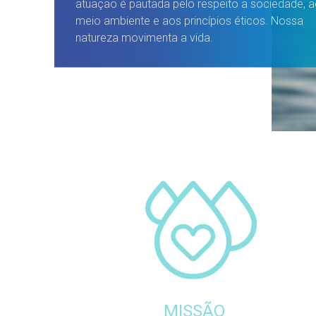
atuação é pautada pelo respeito a sociedade, 
meio ambiente e aos princípios éticos. Nossa
natureza movimenta a vida.
MISSÃO