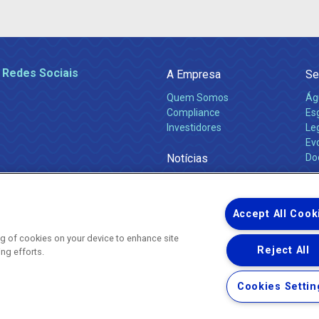
 Redes Sociais
A Empresa
Se
Quem Somos
Ág
Compliance
Es
Investidores
Leg
Ev
Notícias
Do
Obras 2026
Ca
Comunicados
Accept All Cook
ing of cookies on your device to enhance site
Reject All
ing efforts.
Uma empresa
Copyright ® 2026 - Todos os Direitos Reservados.
Nossa natureza movimenta a vida
Cookies Settin
Termos Gerais de Uso de Sites e Aplicativos