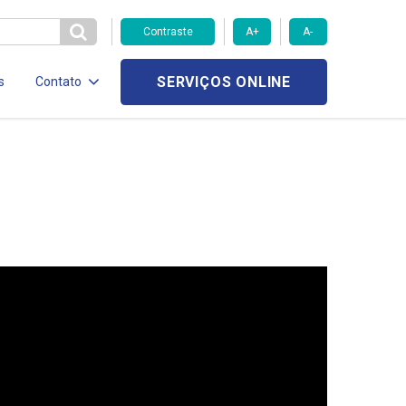
Contraste
A+
A-
SERVIÇOS ONLINE
s
Contato