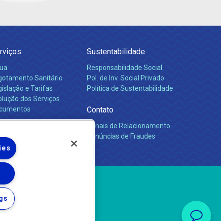
rviços
Sustentabilidade
ua
Responsabilidade Social
gotamento Sanitário
Pol. de Inv. Social Privado
islação e Tarifas
Política de Sustentabilidade
olução dos Serviços
cumentos
Contato
Canais de Relacionamento
rreiras
Denúncias de Fraudes
ies
gs