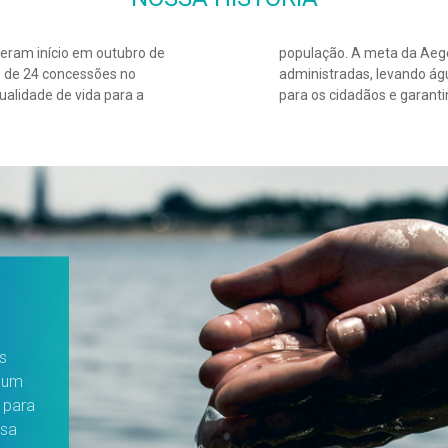
eram início em outubro de
lação em todas as cidades
o de 24 concessões no
ário com regularidade
ualidade de vida para a
para os cidadãos e garanti
s
s um
 para
ssa