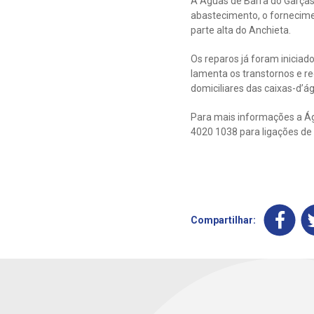
A Águas de Barra do Garça
abastecimento, o fornecimen
parte alta do Anchieta.
Os reparos já foram iniciad
lamenta os transtornos e r
domiciliares das caixas-d’á
Para mais informações a Águ
4020 1038 para ligações de 
Compartilhar: