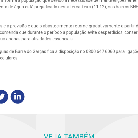
s informa a população que devido a necessidade de manutenções emer
to de água está prejudicado nesta terça-feira (11.12), nos bairros BNH
os e a previsão é que o abastecimento retorne gradativamente a partir 
ecomenda que durante o período a população evite desperdícios, conse
gua apenas para atividades essenciais.
as de Barra do Garças fica à disposição no 0800 647 6060 para ligaçõe
celulares.
VEJA TAMBÉM