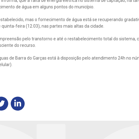
informa, que a falta de energia elétrica no sistema de captação, na tar
ecimento de água em alguns pontos do município.
 restabelecido, mas o fornecimento de água está se recuperando gradat
quinta-feira (12.03), nas partes mais altas da cidade.
mpreensão pelo transtorno e até o restabelecimento total do sistema, 
ciente do recurso.
uas de Barra do Garças está à disposição pelo atendimento 24h no n
lular).