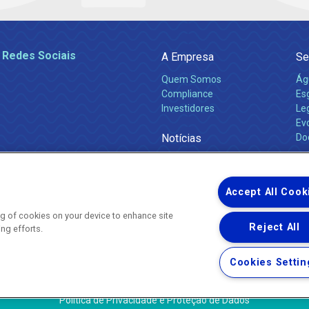
 Redes Sociais
A Empresa
Se
Quem Somos
Ág
Compliance
Es
Investidores
Leg
Ev
Notícias
Do
Obras 2026
Ca
Comunicados
Accept All Cook
ing of cookies on your device to enhance site
Reject All
ing efforts.
Uma empresa
Copyright ® 2026 - Todos os Direitos Reservados.
Nossa natureza movimenta a vida
Cookies Settin
Termos Gerais de Uso de Sites e Aplicativos
Política de Privacidade e Proteção de Dados