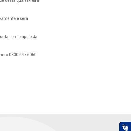
de desta quarta-feira
ivamente e será
conta com o apoio da
úmero 0800 647 6060