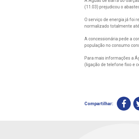
A Águas de Barra do Garças 
(11.03) prejudicou o abast
O serviço de energia já foi
normalizado totalmente até 
A concessionária pede a co
população no consumo cons
Para mais informações a Ág
(ligação de telefone fixo e ce
Compartilhar: