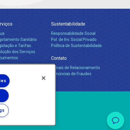
rviços
Sustentabilidade
ua
Responsabilidade Social
gotamento Sanitário
Pol. de Inv. Social Privado
islação e Tarifas
Política de Sustentabilidade
olução dos Serviços
cumentos
Contato
Canais de Relacionamento
rreiras
Denúncias de Fraudes
ies
gs