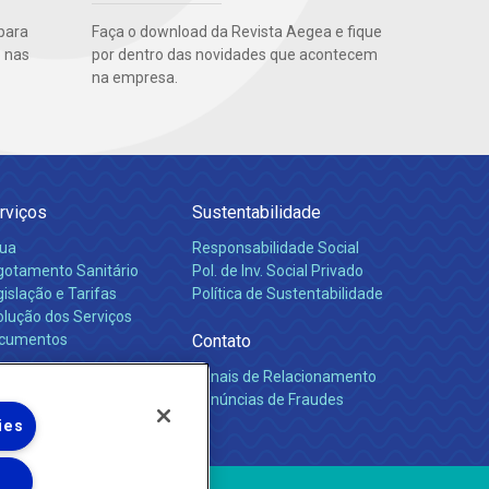
para
Faça o download da Revista Aegea e fique
 nas
por dentro das novidades que acontecem
na empresa.
rviços
Sustentabilidade
ua
Responsabilidade Social
gotamento Sanitário
Pol. de Inv. Social Privado
islação e Tarifas
Política de Sustentabilidade
olução dos Serviços
cumentos
Contato
Canais de Relacionamento
rreiras
Denúncias de Fraudes
ies