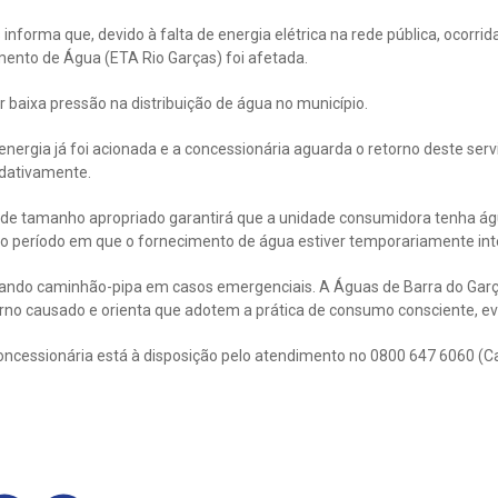
informa que, devido à falta de energia elétrica na rede pública, ocorri
mento de Água (ETA Rio Garças) foi afetada.
r baixa pressão na distribuição de água no município.
ergia já foi acionada e a concessionária aguarda o retorno deste servi
dativamente.
 de tamanho apropriado garantirá que a unidade consumidora tenha águ
o período em que o fornecimento de água estiver temporariamente int
izando caminhão-pipa em casos emergenciais. A Águas de Barra do Ga
rno causado e orienta que adotem a prática de consumo consciente, evi
oncessionária está à disposição pelo atendimento no 0800 647 6060 (C