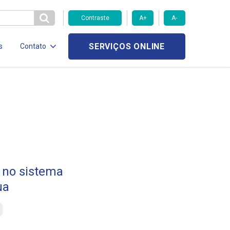
Contraste
A+
A-
SERVIÇOS ONLINE
s
Contato
a no sistema
ua