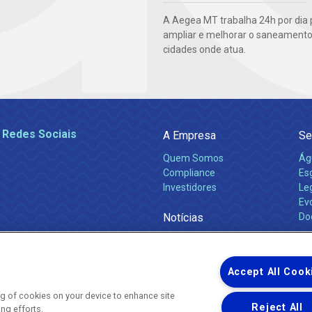
A Aegea MT trabalha 24h por dia 
ampliar e melhorar o saneamento
cidades onde atua.
 Redes Sociais
A Empresa
Se
Quem Somos
Ág
Compliance
Es
Investidores
Leg
Ev
Notícias
Do
Obras 2026
Ca
Comunicados
Accept All Cook
ing of cookies on your device to enhance site
Reject All
ing efforts.
Uma empresa