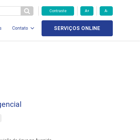
Contraste
A+
A-
SERVIÇOS ONLINE
s
Contato
encial