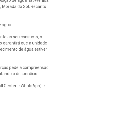
buição de água na Avenida
a, Morada do Sol, Recanto
e água.
ente ao seu consumo, o
o garantirá que a unidade
necimento de água estiver
Garças pede a compreensão
tando o desperdício.
all Center e WhatsApp) e