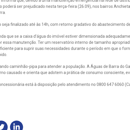
 informa que, devido a uma manutenção emergencial na rede de distri
oderá ser prejudicado nesta terça-feira (26.09), nos bairros Anchiet
rra.
o seja finalizado até às 14h, com retorno gradativo do abastecimento d
inda que se a caixa d’água do imóvel estiver dimensionada adequadam
or essa manutenção. Ter um reservatório interno de tamanho apropriad
iciente para suprir suas necessidades durante o período em que o for
ido.
zando caminhão-pipa para atender a população. A Águas de Barra do 
rno causado e orienta que adotem a prática de consumo consciente, evi
oncessionária está à disposição pelo atendimento no 0800 647 6060 (C