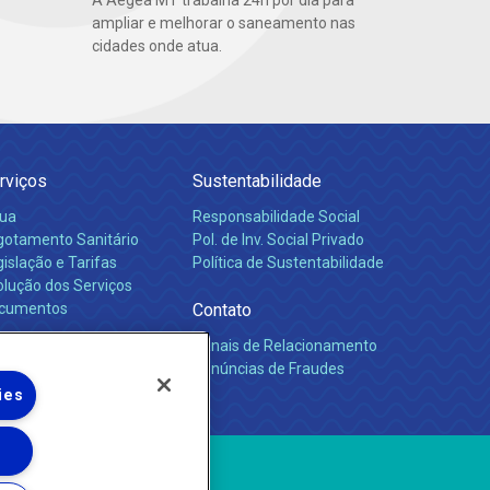
A Aegea MT trabalha 24h por dia para
ampliar e melhorar o saneamento nas
cidades onde atua.
rviços
Sustentabilidade
ua
Responsabilidade Social
gotamento Sanitário
Pol. de Inv. Social Privado
islação e Tarifas
Política de Sustentabilidade
olução dos Serviços
cumentos
Contato
Canais de Relacionamento
rreiras
Denúncias de Fraudes
ies