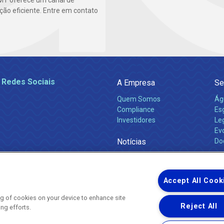
MT oferece um canal de
ão eficiente. Entre em contato
 Redes Sociais
A Empresa
Se
Quem Somos
Ág
Compliance
Es
Investidores
Leg
Ev
Notícias
Do
Obras 2026
Ca
Comunicados
Accept All Cook
ing of cookies on your device to enhance site
Reject All
ing efforts.
Uma empresa
Copyright ® 2026 - Todos os Direitos Reservados.