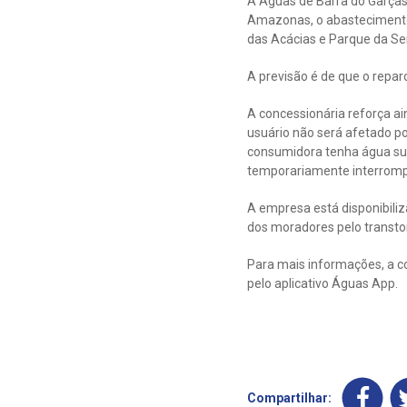
A Águas de Barra do Garças
Amazonas, o abastecimento p
das Acácias e Parque da Se
A previsão é de que o repar
A concessionária reforça a
usuário não será afetado p
consumidora tenha água suf
temporariamente interromp
A empresa está disponibili
dos moradores pelo transto
Para mais informações, a c
pelo aplicativo Águas App.
Compartilhar: