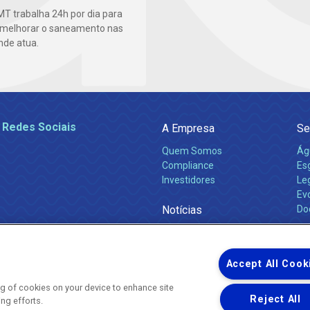
T trabalha 24h por dia para
 melhorar o saneamento nas
nde atua.
 Redes Sociais
A Empresa
Se
Quem Somos
Ág
Compliance
Es
Investidores
Leg
Ev
Notícias
Do
Obras 2026
Ca
Comunicados
Accept All Cook
ing of cookies on your device to enhance site
Reject All
ing efforts.
Uma empresa