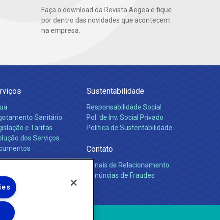
Faça o download da Revista Aegea e fique
por dentro das novidades que acontecem
na empresa.
rviços
Sustentabilidade
ua
Responsabilidade Social
gotamento Sanitário
Pol. de Inv. Social Privado
islação e Tarifas
Política de Sustentabilidade
olução dos Serviços
cumentos
Contato
Canais de Relacionamento
rreiras
Denúncias de Fraudes
ies