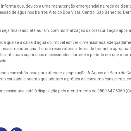
 informa que, devido a uma manutenção emergencial na rede de distr
essão de água nos bairros Alto do Boa Vista, Centro, São Benedito, De
o seja finalizado até às 16h, com normalização da pressurização após a
inda que se a caixa d’água do imóvel estiver dimensionada adequadam
or essa manutenção. Ter um reservatório interno de tamanho apropriad
iciente para suprir suas necessidades durante o período em que o for
ido.
zando caminhão-pipa para atender a população. A Águas de Barra do 
rno causado e orienta que adotem a prática de consumo consciente, evi
oncessionária está à disposição pelo atendimento no 0800 647 6060 (C