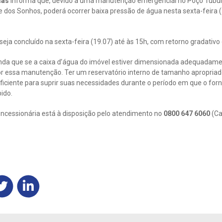
ças
informa que, devido a uma manutenção emergencial no Poço Tubul
le dos Sonhos, poderá ocorrer baixa pressão de água nesta sexta-feira (1
 seja concluído na sexta-feira (19.07) até às 15h, com retorno gradativ
inda que se a caixa d’água do imóvel estiver dimensionada adequadam
or essa manutenção. Ter um reservatório interno de tamanho apropriad
iciente para suprir suas necessidades durante o período em que o for
ido.
ncessionária está à disposição pelo atendimento no
0800 647 6060
(Ca