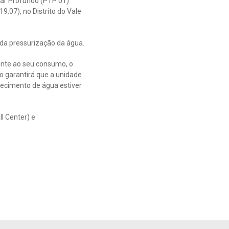
ar Profundo (PTP 01)
9.07), no Distrito do Vale
o da pressurização da água.
ente ao seu consumo, o
o garantirá que a unidade
necimento de água estiver
ll Center) e