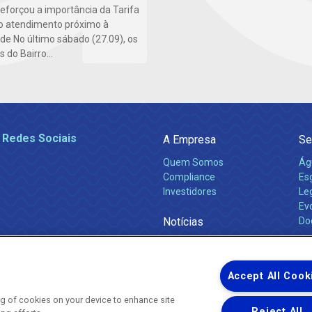
 reforçou a importância da Tarifa
do atendimento próximo à
e No último sábado (27.09), os
do Bairro...
 Redes Sociais
A Empresa
Se
Quem Somos
Ág
Compliance
Es
Investidores
Leg
Ev
Notícias
Do
Obras 2026
Ca
Comunicados
Accept All Cook
ing of cookies on your device to enhance site
Reject All