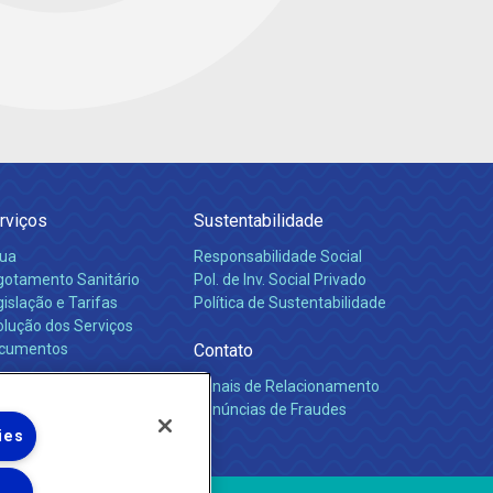
rviços
Sustentabilidade
ua
Responsabilidade Social
gotamento Sanitário
Pol. de Inv. Social Privado
islação e Tarifas
Política de Sustentabilidade
olução dos Serviços
cumentos
Contato
Canais de Relacionamento
rreiras
Denúncias de Fraudes
ies