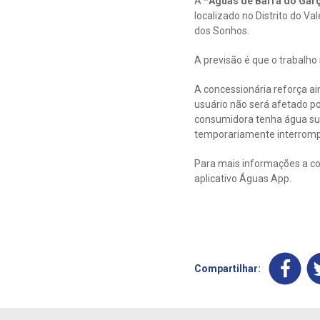
A *
Águas de Barra do Gar
localizado no Distrito do Va
dos Sonhos.
A previsão é que o trabalho
A concessionária reforça a
usuário não será afetado p
consumidora tenha água suf
temporariamente interromp
Para mais informações a co
aplicativo Águas App.
Compartilhar: