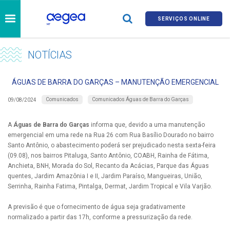
SERVIÇOS ONLINE
NOTÍCIAS
ÁGUAS DE BARRA DO GARÇAS – MANUTENÇÃO EMERGENCIAL
Comunicados
Comunicados Águas de Barra do Garças
09/08/2024
A
Águas de Barra do Garças
informa que, devido a uma manutenção
emergencial em uma rede na Rua 26 com Rua Basílio Dourado no bairro
Santo Antônio, o abastecimento poderá ser prejudicado nesta sexta-feira
(09.08), nos bairros Pitaluga, Santo Antônio, COABH, Rainha de Fátima,
Anchieta, BNH, Morada do Sol, Recanto da Acácias, Parque das Águas
quentes, Jardim Amazônia I e II, Jardim Paraíso, Mangueiras, União,
Serrinha, Rainha Fatima, Pintalga, Dermat, Jardim Tropical e Vila Varjão.
A previsão é que o fornecimento de água seja gradativamente
normalizado a partir das 17h, conforme a pressurização da rede.