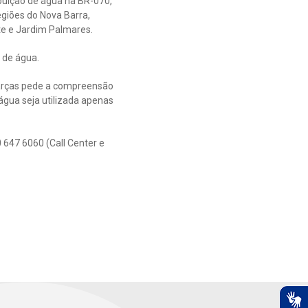
buição de água na BR-070,
egiões do Nova Barra,
nte e Jardim Palmares.
 de água.
Garças pede a compreensão
água seja utilizada apenas
 647 6060 (Call Center e