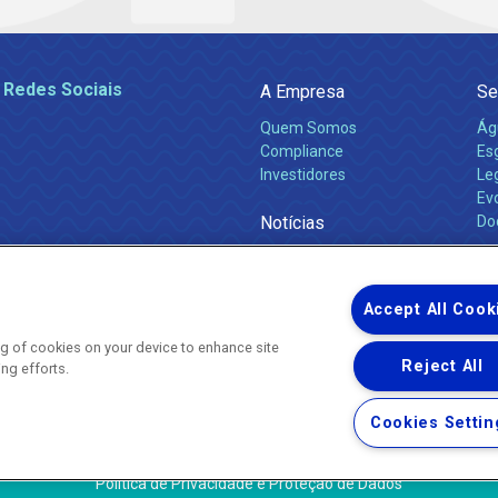
 Redes Sociais
A Empresa
Se
Quem Somos
Ág
Compliance
Es
Investidores
Leg
Ev
Notícias
Do
Obras 2026
Ca
Comunicados
Accept All Cook
ing of cookies on your device to enhance site
Reject All
ing efforts.
Uma empresa
Copyright ® 2026 - Todos os Direitos Reservados.
Nossa natureza movimenta a vida
Cookies Settin
Termos Gerais de Uso de Sites e Aplicativos
Política de Privacidade e Proteção de Dados