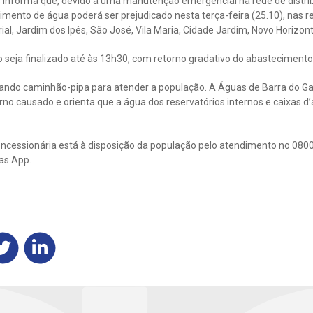
 informa que, devido a uma manutenção emergencial na rede de distri
ecimento de água poderá ser prejudicado nesta terça-feira (25.10), nas r
rial, Jardim dos Ipês, São José, Vila Maria, Cidade Jardim, Novo Horizo
o seja finalizado até às 13h30, com retorno gradativo do abastecimento
zando caminhão-pipa para atender a população. A Águas de Barra do 
no causado e orienta que a água dos reservatórios internos e caixas d’
ncessionária está à disposição da população pelo atendimento no 0800
as App.