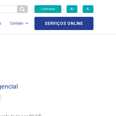
Contraste
A+
A-
SERVIÇOS ONLINE
s
Contato
encial