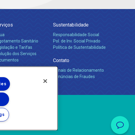
rviços
Sustentabilidade
ua
Responsabilidade Social
gotamento Sanitário
Pol. de Inv. Social Privado
islação e Tarifas
Política de Sustentabilidade
olução dos Serviços
cumentos
Contato
Canais de Relacionamento
rreiras
Denúncias de Fraudes
ies
gs