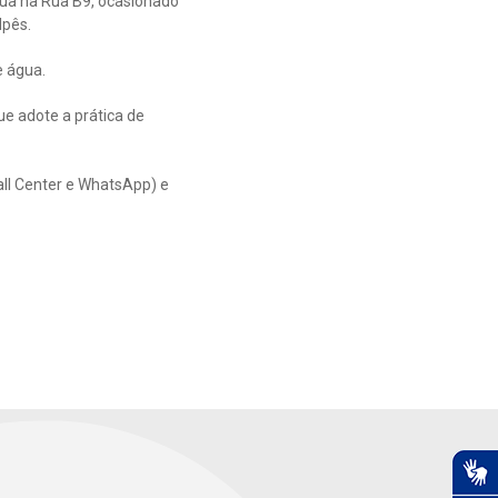
gua na Rua B9, ocasionado
Ipês.
e água.
e adote a prática de
all Center e WhatsApp) e