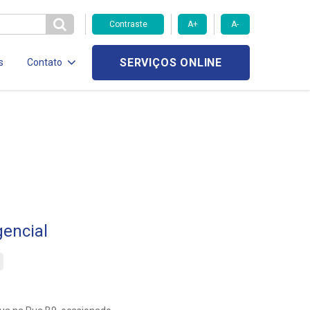
Contraste
A+
A-
SERVIÇOS ONLINE
s
Contato
encial