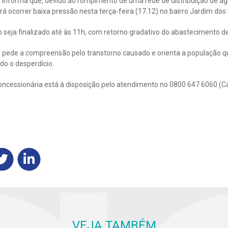
 informa que, devido ao rompimento de uma rede de distribuição de á
rá ocorrer baixa pressão nesta terça-feira (17.12) no bairro Jardim dos 
o seja finalizado até às 11h, com retorno gradativo do abastecimento d
 pede a compreensão pelo transtorno causado e orienta a população qu
do o desperdício.
oncessionária está à disposição pelo atendimento no 0800 647 6060 (C
VEJA TAMBÉM