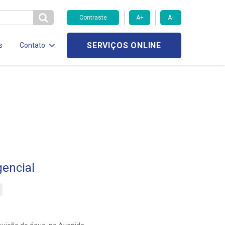
Contraste
A+
A-
SERVIÇOS ONLINE
s
Contato
encial