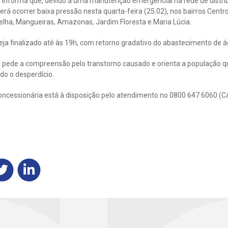
 informa que, devido a uma manutenção emergencial na rede de distri
derá ocorrer baixa pressão nesta quarta-feira (25.02), nos bairros Cent
elha, Mangueiras, Amazonas, Jardim Floresta e Maria Lúcia.
seja finalizado até às 19h, com retorno gradativo do abastecimento de á
 pede a compreensão pelo transtorno causado e orienta a população qu
do o desperdício.
oncessionária está à disposição pelo atendimento no 0800 647 6060 (C