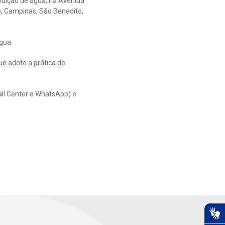
buição de água, na Avenida
ro, Campinas, São Benedito,
gua.
e adote a prática de
all Center e WhatsApp) e