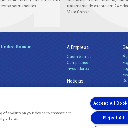
to sanitário implicam em custos
de abastecimento de água, coleta
mentos permanentes.
tratamento de esgoto em 24 cida
Mato Grosso.
 Redes Sociais
A Empresa
Se
Quem Somos
Ág
Compliance
Es
Investidores
Leg
Ev
Notícias
Do
Obras 2026
Ca
Comunicados
Accept All Cook
ing of cookies on your device to enhance site
Reject All
ing efforts.
Uma empresa
Copyright ® 2026 - Todos os Direitos Reservados.