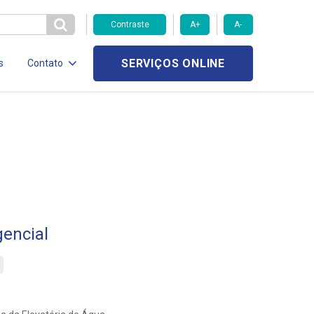
Contraste
A+
A-
SERVIÇOS ONLINE
s
Contato
encial