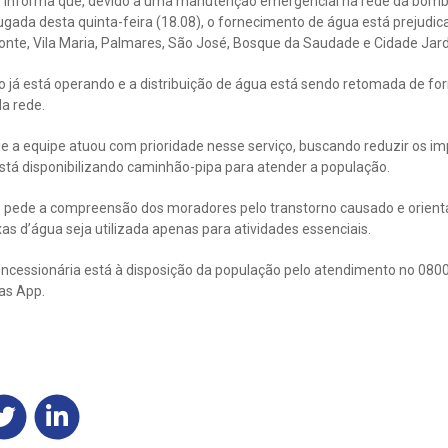
s informa que, devido a uma manutenção emergencial na rede da bomb
gada desta quinta-feira (18.08), o fornecimento de água está prejudic
onte, Vila Maria, Palmares, São José, Bosque da Saudade e Cidade Jar
 já está operando e a distribuição de água está sendo retomada de for
a rede.
ue a equipe atuou com prioridade nesse serviço, buscando reduzir os 
tá disponibilizando caminhão-pipa para atender a população.
 pede a compreensão dos moradores pelo transtorno causado e orient
xas d’água seja utilizada apenas para atividades essenciais.
ncessionária está à disposição da população pelo atendimento no 0800
as App.