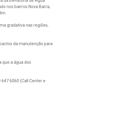
a da Elevatória de Água
ado nos bairros Nova Barra,
dim.
ma gradativa nas regiões,
impactos da manutenção para
a que a água dos
 647 6060 (Call Center e