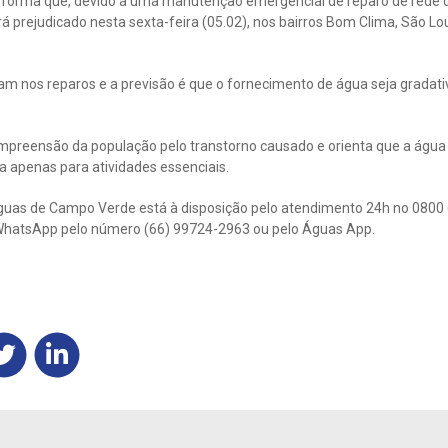
forma que, devido a uma manutenção emergencial de reparo de rede 
á prejudicado nesta sexta-feira (05.02), nos bairros Bom Clima, São Lou
am nos reparos e a previsão é que o fornecimento de água seja grada
mpreensão da população pelo transtorno causado e orienta que a água 
da apenas para atividades essenciais.
uas de Campo Verde está à disposição pelo atendimento 24h no 0800 
ia WhatsApp pelo número (66) 99724-2963 ou pelo Águas App.