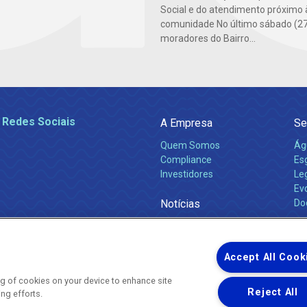
Social e do atendimento próximo 
comunidade No último sábado (27
moradores do Bairro...
 Redes Sociais
A Empresa
Se
Quem Somos
Ág
Compliance
Es
Investidores
Leg
Ev
Notícias
Do
Obras 2026
Ca
Comunicados
Accept All Cook
ing of cookies on your device to enhance site
Reject All
ing efforts.
Uma empresa
Copyright ® 2026 - Todos os Direitos Reservados.