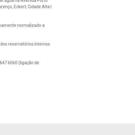
de água na Avenida Porto
renço, Eckert, Cidade Alta I
tivamente normalizado a
dos reservatórios internos
647 6060 (ligação de