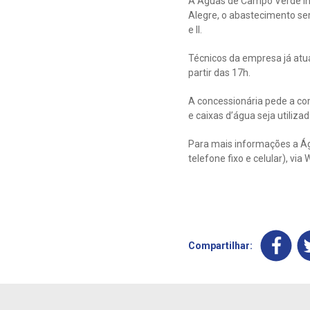
A Águas de Campo Verde in
Alegre, o abastecimento ser
e II.
Técnicos da empresa já atu
partir das 17h.
A concessionária pede a co
e caixas d’água seja utiliza
Para mais informações a Ág
telefone fixo e celular), v
Compartilhar: