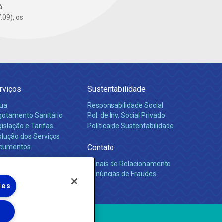
à
.09), os
rviços
Sustentabilidade
ua
Responsabilidade Social
gotamento Sanitário
Pol. de Inv. Social Privado
islação e Tarifas
Política de Sustentabilidade
olução dos Serviços
cumentos
Contato
Canais de Relacionamento
rreiras
Denúncias de Fraudes
ies