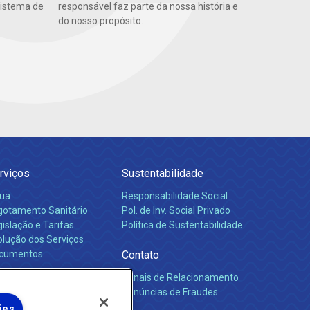
sistema de
responsável faz parte da nossa história e
do nosso propósito.
rviços
Sustentabilidade
ua
Responsabilidade Social
gotamento Sanitário
Pol. de Inv. Social Privado
islação e Tarifas
Política de Sustentabilidade
olução dos Serviços
cumentos
Contato
Canais de Relacionamento
rreiras
Denúncias de Fraudes
ies