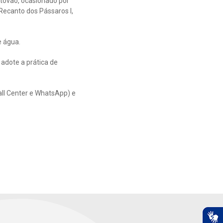
tóvão, ocasionado por
 Recanto dos Pássaros I,
e água.
adote a prática de
all Center e WhatsApp) e