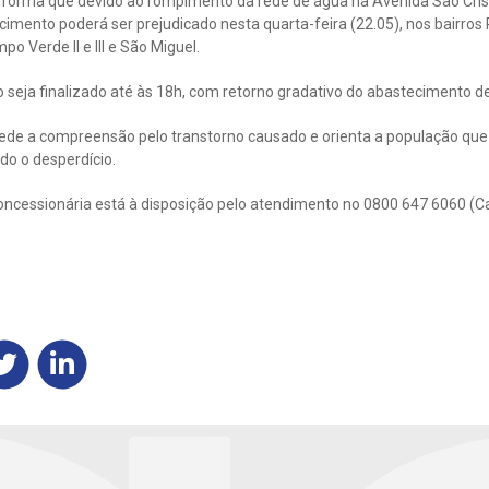
forma que devido ao rompimento da rede de água na Avenida São Cris
ecimento poderá ser prejudicado nesta quarta-feira (22.05), nos bairros
mpo Verde II e III e São Miguel.
o seja finalizado até às 18h, com retorno gradativo do abastecimento d
e a compreensão pelo transtorno causado e orienta a população que 
do o desperdício.
oncessionária está à disposição pelo atendimento no 0800 647 6060 (C