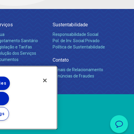
rviços
Sustentabilidade
ua
Responsabilidade Social
gotamento Sanitário
Pol. de Inv. Social Privado
islação e Tarifas
Política de Sustentabilidade
olução dos Serviços
cumentos
Contato
Canais de Relacionamento
rreiras
Denúncias de Fraudes
ies
gs