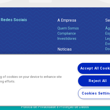
 Redes Sociais
A Empresa
Se
Quem Somos
Ág
Compliance
Es
Investidores
Leg
Ev
Notícias
Do
Obras 2026
Ca
Comunicados
Accept All Cook
ing of cookies on your device to enhance site
Reject All
ing efforts.
Uma empresa
Copyright ® 2026 - Todos os Direitos Reservados.
Nossa natureza movimenta a vida
Cookies Settin
Termos Gerais de Uso de Sites e Aplicativos
Política de Privacidade e Proteção de Dados