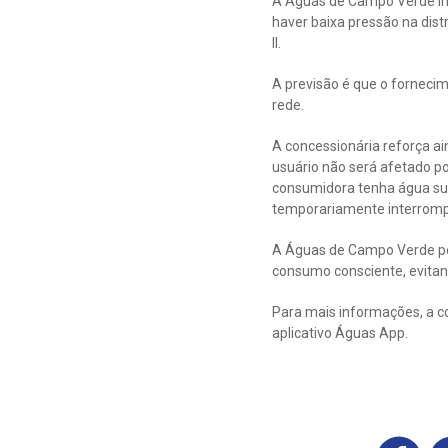
A Águas de Campo Verde in
haver baixa pressão na distr
II.
A previsão é que o forneci
rede.
A concessionária reforça a
usuário não será afetado p
consumidora tenha água suf
temporariamente interromp
A Águas de Campo Verde ped
consumo consciente, evitan
Para mais informações, a c
aplicativo Águas App.