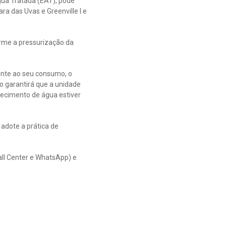
ua Tratada (EAT), pode
ra das Uvas e Greenville I e
orme a pressurização da
ente ao seu consumo, o
o garantirá que a unidade
necimento de água estiver
adote a prática de
all Center e WhatsApp) e