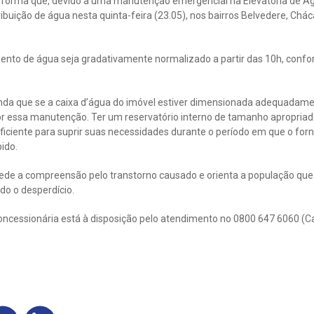
forma que, devido a uma manutenção emergencial na Elevatória de Ág
ibuição de água nesta quinta-feira (23.05), nos bairros Belvedere, Cháca
mento de água seja gradativamente normalizado a partir das 10h, conf
inda que se a caixa d’água do imóvel estiver dimensionada adequadam
or essa manutenção. Ter um reservatório interno de tamanho apropriad
iciente para suprir suas necessidades durante o período em que o for
ido.
e a compreensão pelo transtorno causado e orienta a população que 
do o desperdício.
oncessionária está à disposição pelo atendimento no 0800 647 6060 (C