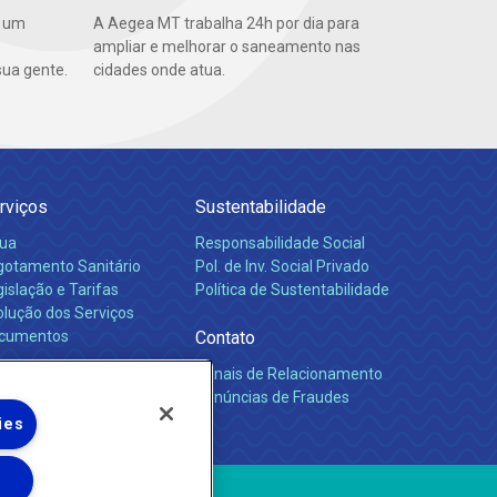
e um
A Aegea MT trabalha 24h por dia para
ampliar e melhorar o saneamento nas
ua gente.
cidades onde atua.
rviços
Sustentabilidade
ua
Responsabilidade Social
gotamento Sanitário
Pol. de Inv. Social Privado
islação e Tarifas
Política de Sustentabilidade
olução dos Serviços
cumentos
Contato
Canais de Relacionamento
rreiras
Denúncias de Fraudes
ies