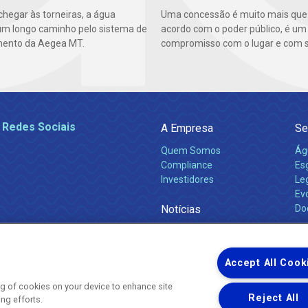
chegar às torneiras, a água
Uma concessão é muito mais qu
um longo caminho pelo sistema de
acordo com o poder público, é um
mento da Aegea MT.
compromisso com o lugar e com s
 Redes Sociais
A Empresa
Se
Quem Somos
Ág
Compliance
Es
Investidores
Leg
Ev
Notícias
Do
Obras 2026
Ca
Comunicados
Accept All Cook
ing of cookies on your device to enhance site
Reject All
ing efforts.
Uma empresa