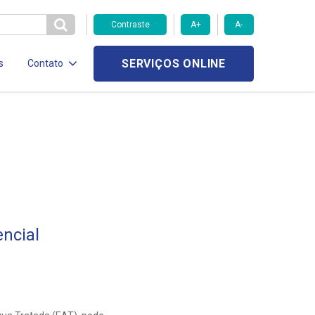
Contraste
A+
A-
SERVIÇOS ONLINE
s
Contato
ncial