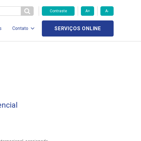
Contraste
A+
A-
SERVIÇOS ONLINE
s
Contato
ncial