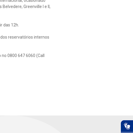
ternacional, ocasionado
elvedere, Greenville I e II,
r das 12h.
dos reservatórios internos
 no 0800 647 6060 (Call