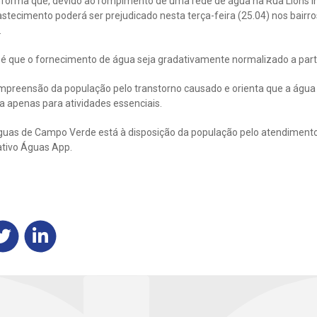
orma que, devido ao rompimento de uma rede de água na Rua Lions In
astecimento poderá ser prejudicado nesta terça-feira (25.04) nos bairros B
.
 é que o fornecimento de água seja gradativamente normalizado a parti
mpreensão da população pelo transtorno causado e orienta que a água 
da apenas para atividades essenciais.
uas de Campo Verde está à disposição da população pelo atendimento
ativo Águas App.