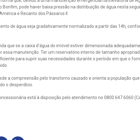
forma que, devido a uma manutenção emergencial na Elevatória de Ág
 Bonfim, pode haver baixa pressão na distribuição de água nesta segun
América e Recanto dos Pássaros II.
mento de água seja gradativamente normalizado a partir das 14h, conf
inda que se a caixa d’água do imóvel estiver dimensionada adequadam
or essa manutenção. Ter um reservatório interno de tamanho apropriad
iciente para suprir suas necessidades durante o período em que o for
ido.
e a compreensão pelo transtorno causado e orienta a população que 
do o desperdício.
oncessionária está à disposição pelo atendimento no 0800 647 6060 (C