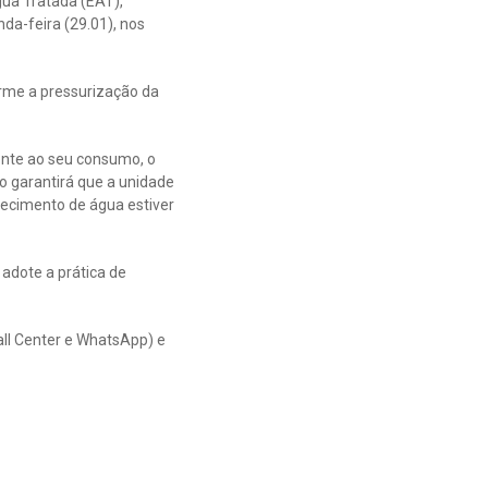
ua Tratada (EAT),
da-feira (29.01), nos
orme a pressurização da
ente ao seu consumo, o
o garantirá que a unidade
necimento de água estiver
adote a prática de
all Center e WhatsApp) e