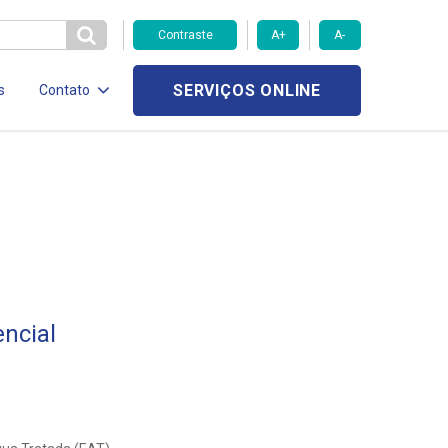
Contraste
A+
A-
SERVIÇOS ONLINE
s
Contato
ncial