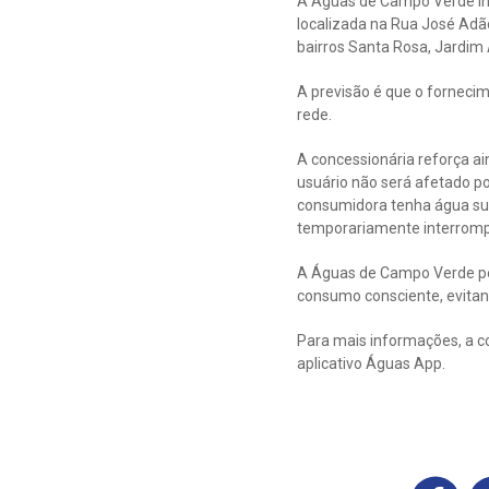
A Águas de Campo Verde in
localizada na Rua José Adão
bairros Santa Rosa, Jardim 
A previsão é que o forneci
rede.
A concessionária reforça a
usuário não será afetado p
consumidora tenha água suf
temporariamente interromp
A Águas de Campo Verde ped
consumo consciente, evitan
Para mais informações, a c
aplicativo Águas App.