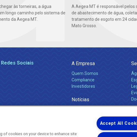
chegar às torneiras, a água
A Aegea MT é responsável pelos 
um longo caminho pelo sistema de
de abastecimento de água, coleta
mento da Aegea MT.
tratamento de esgoto em 24 cida
Mato Grosso.
 Redes Sociais
A Empresa
Se
Quem Somos
Ág
Compliance
Es
Investidores
Leg
Ev
Notícias
Do
Obras 2026
Ca
Comunicados
Accept All Cook
ing of cookies on your device to enhance site