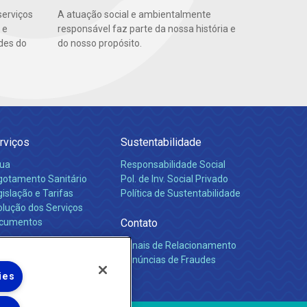
serviços
A atuação social e ambientalmente
 e
responsável faz parte da nossa história e
des do
do nosso propósito.
rviços
Sustentabilidade
ua
Responsabilidade Social
gotamento Sanitário
Pol. de Inv. Social Privado
islação e Tarifas
Política de Sustentabilidade
olução dos Serviços
cumentos
Contato
Canais de Relacionamento
rreiras
Denúncias de Fraudes
ies