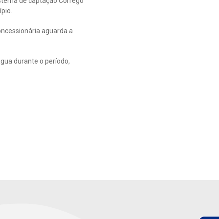
sistema de captação Córrego
pio.
concessionária aguarda a
gua durante o período,