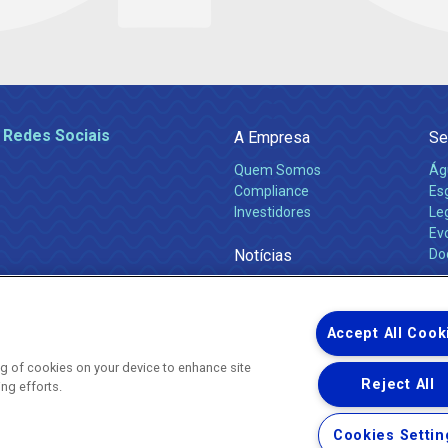
 Redes Sociais
A Empresa
Se
Quem Somos
Ág
Compliance
Es
Investidores
Leg
Ev
Notícias
Do
Obras 2026
Ca
Comunicados
Accept All Cook
ing of cookies on your device to enhance site
Reject All
ing efforts.
Uma empresa
Copyright ® 2026 - Todos os Direitos Reservados.
Nossa natureza movimenta a vida
Cookies Settin