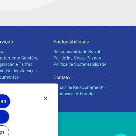
rviços
Sustentabilidade
ua
Responsabilidade Social
gotamento Sanitário
Pol. de Inv. Social Privado
islação e Tarifas
Política de Sustentabilidade
olução dos Serviços
cumentos
Contato
Canais de Relacionamento
rreiras
Denúncias de Fraudes
ies
gs