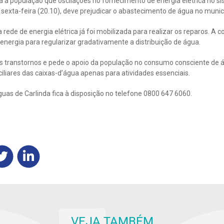
a a população que oscilações no fornecimento de energia elétrica no 
exta-feira (20.10), deve prejudicar o abastecimento de água no municí
rede de energia elétrica já foi mobilizada para realizar os reparos. A 
energia para regularizar gradativamente a distribuição de água.
s transtornos e pede o apoio da população no consumo consciente de á
ciliares das caixas-d’água apenas para atividades essenciais.
as de Carlinda fica à disposição no telefone 0800 647 6060.
VEJA TAMBÉM