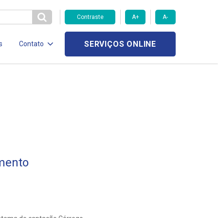
Contraste
A+
A-
SERVIÇOS ONLINE
s
Contato
mento