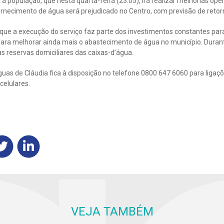
a população, que nesta quarta-feira (23.05), irá realizar melhorias ope
fornecimento de água será prejudicado no Centro, com previsão de retor
 que a execução do serviço faz parte dos investimentos constantes pa
ara melhorar ainda mais o abastecimento de água no município. Durante
s reservas domiciliares das caixas-d’água.
as de Cláudia fica à disposição no telefone 0800 647 6060 para ligaçõe
celulares.
VEJA TAMBÉM