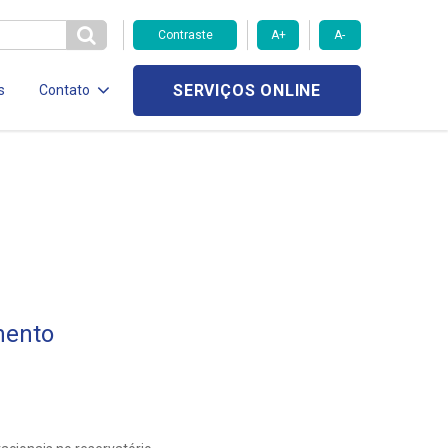
Contraste
A+
A-
SERVIÇOS ONLINE
s
Contato
mento