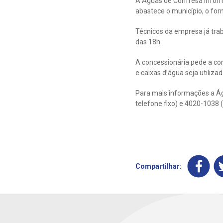
A Águas de Confresa infor
abastece o município, o fo
Técnicos da empresa já tra
das 18h.
A concessionária pede a co
e caixas d’água seja utiliza
Para mais informações a Ág
telefone fixo) e 4020-1038 (
Compartilhar: