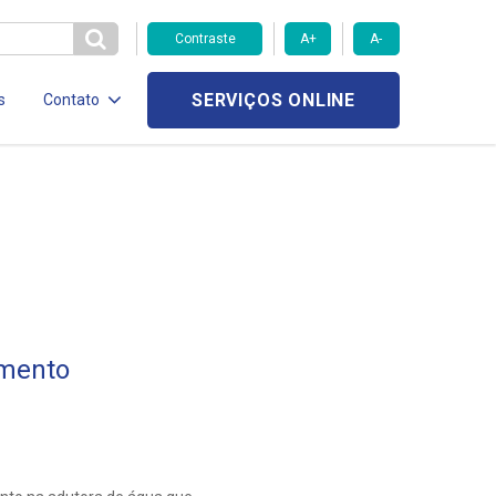
Contraste
A+
A-
SERVIÇOS ONLINE
s
Contato
imento