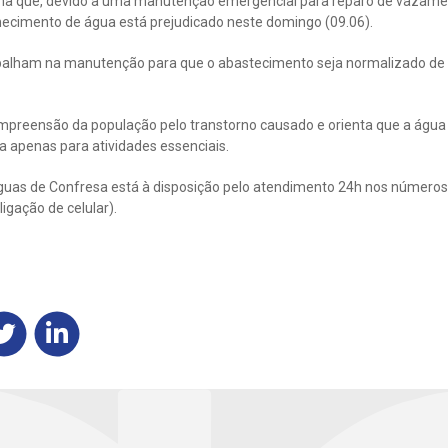
ma que, devido a uma manutenção emergencial para reparo de vazame
rnecimento de água está prejudicado neste domingo (09.06).
balham na manutenção para que o abastecimento seja normalizado de f
mpreensão da população pelo transtorno causado e orienta que a água 
da apenas para atividades essenciais.
uas de Confresa está à disposição pelo atendimento 24h nos números
ligação de celular).