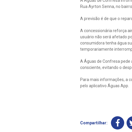
A Águas de Confresa infor
Rua Ayrton Senna, no bairro
A previsão é de que o repar
A concessionária reforça a
usuário não será afetado p
consumidora tenha água suf
temporariamente interromp
A Águas de Confresa pede a
consciente, evitando o despe
Para mais informações, a c
pelo aplicativo Águas App.
Compartilhar: