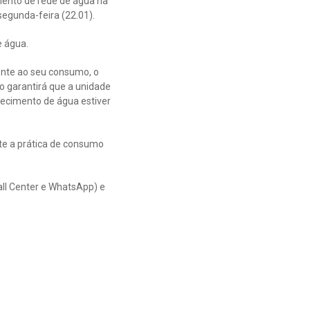
ento de rede de água na
segunda-feira (22.01).
e água.
ente ao seu consumo, o
o garantirá que a unidade
necimento de água estiver
te a prática de consumo
all Center e WhatsApp) e