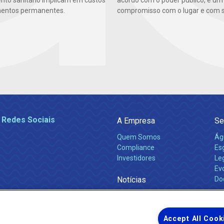
to sanitário implicam em custos
acordo com o poder público, é um
mentos permanentes.
compromisso com o lugar e com s
 Redes Sociais
A Empresa
Se
Quem Somos
Ág
Compliance
Es
Investidores
Leg
Ev
Notícias
Do
Obras 2026
Ca
Comunicados
Accept All Cook