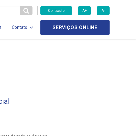
Contraste
A+
A-
SERVIÇOS ONLINE
s
Contato
ial