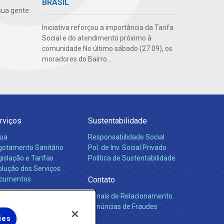
BRASIL
ua gente.
Iniciativa reforçou a importância da Tarifa
Social e do atendimento próximo à
comunidade No último sábado (27.09), os
moradores do Bairro...
rviços
Sustentabilidade
ua
Responsabilidade Social
gotamento Sanitário
Pol. de Inv. Social Privado
islação e Tarifas
Política de Sustentabilidade
olução dos Serviços
cumentos
Contato
Canais de Relacionamento
rreiras
Denúncias de Fraudes
ies