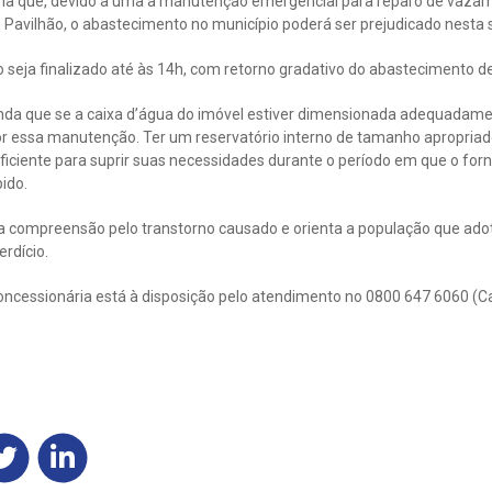
ma que, devido a uma a manutenção emergencial para reparo de vazam
 Pavilhão, o abastecimento no município poderá ser prejudicado nesta 
o seja finalizado até às 14h, com retorno gradativo do abastecimento d
inda que se a caixa d’água do imóvel estiver dimensionada adequadam
or essa manutenção. Ter um reservatório interno de tamanho apropriad
iciente para suprir suas necessidades durante o período em que o for
ido.
 compreensão pelo transtorno causado e orienta a população que ado
rdício.
oncessionária está à disposição pelo atendimento no 0800 647 6060 (C