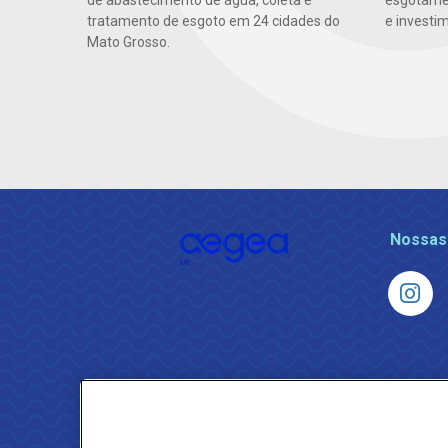
de abastecimento de água, coleta e
esgotamen
tratamento de esgoto em 24 cidades do
e investi
Mato Grosso.
Nossas