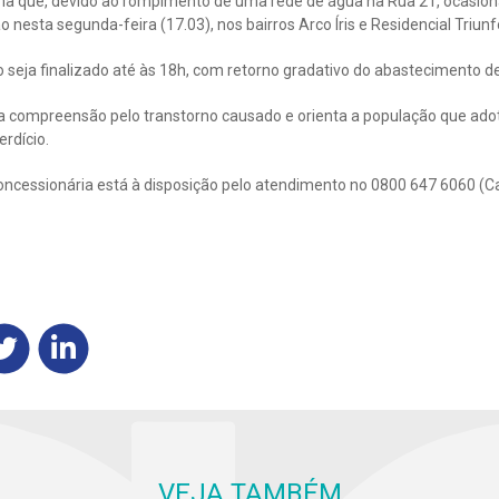
a que, devido ao rompimento de uma rede de água na Rua 21, ocasiona
 nesta segunda-feira (17.03), nos bairros Arco Íris e Residencial Triunf
o seja finalizado até às 18h, com retorno gradativo do abastecimento d
 compreensão pelo transtorno causado e orienta a população que ado
rdício.
oncessionária está à disposição pelo atendimento no 0800 647 6060 (C
VEJA TAMBÉM