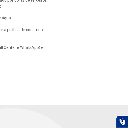
do por obras de terceiros,
o.
e água.
te a prática de consumo
all Center e WhatsApp) e