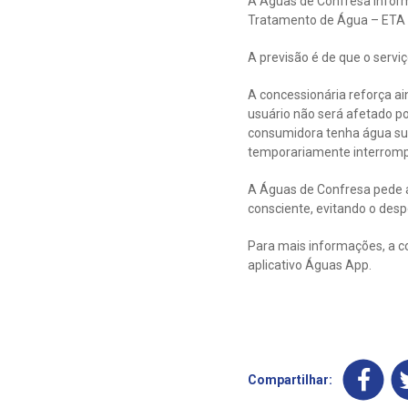
A Águas de Confresa inform
Tratamento de Água – ETA Ri
A previsão é de que o servi
A concessionária reforça a
usuário não será afetado p
consumidora tenha água suf
temporariamente interromp
A Águas de Confresa pede a
consciente, evitando o despe
Para mais informações, a c
aplicativo Águas App.
Compartilhar: