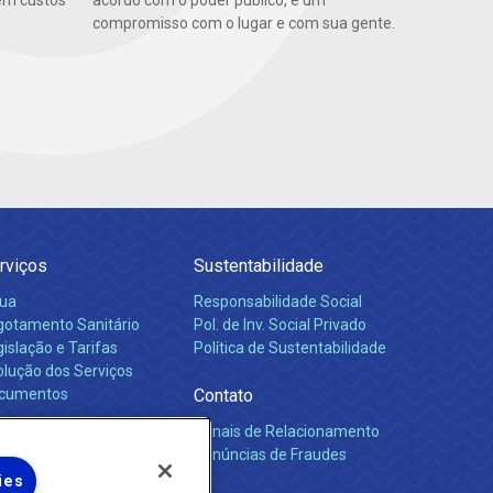
em custos
acordo com o poder público, é um
compromisso com o lugar e com sua gente.
rviços
Sustentabilidade
ua
Responsabilidade Social
gotamento Sanitário
Pol. de Inv. Social Privado
islação e Tarifas
Política de Sustentabilidade
olução dos Serviços
cumentos
Contato
Canais de Relacionamento
rreiras
Denúncias de Fraudes
ies