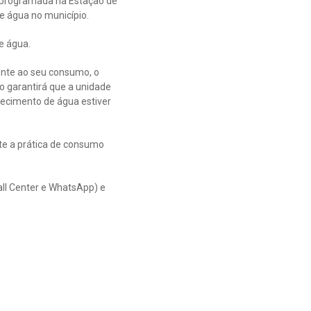
o programada na Estação de
e água no município.
e água.
ente ao seu consumo, o
o garantirá que a unidade
necimento de água estiver
te a prática de consumo
all Center e WhatsApp) e