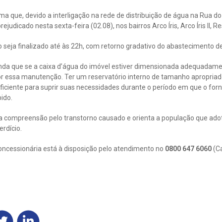
ma que, devido a interligação na rede de distribuição de água na Rua do Re
udicado nesta sexta-feira (02.08), nos bairros Arco Íris, Arco Íris II, Re
o seja finalizado até às 22h, com retorno gradativo do abastecimento d
inda que se a caixa d’água do imóvel estiver dimensionada adequadam
or essa manutenção. Ter um reservatório interno de tamanho apropriad
iciente para suprir suas necessidades durante o período em que o for
ido.
 compreensão pelo transtorno causado e orienta a população que ado
rdício.
oncessionária está à disposição pelo atendimento no
0800 647 6060
(Ca