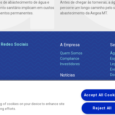
os de abastecimento de água e
Antes de chegar às torneiras, a á
to sanitário implicam em custos
percorre um longo caminho pelo 
mentos permanentes.
abastecimento da Aegea MT.
 Redes Sociais
A Empresa
Se
Quem Somos
Ág
Compliance
Es
Investidores
Leg
Ev
Notícias
Do
Obras 2026
Ca
Comunicados
Accept All Cook
ing of cookies on your device to enhance site
Reject All
ing efforts.
Uma empresa
Copyright ® 2026 - Todos os Direitos Reservados.