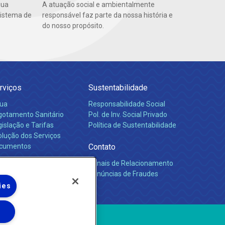
gua
A atuação social e ambientalmente
sistema de
responsável faz parte da nossa história e
do nosso propósito.
rviços
Sustentabilidade
ua
Responsabilidade Social
gotamento Sanitário
Pol. de Inv. Social Privado
islação e Tarifas
Política de Sustentabilidade
olução dos Serviços
cumentos
Contato
Canais de Relacionamento
rreiras
Denúncias de Fraudes
ies