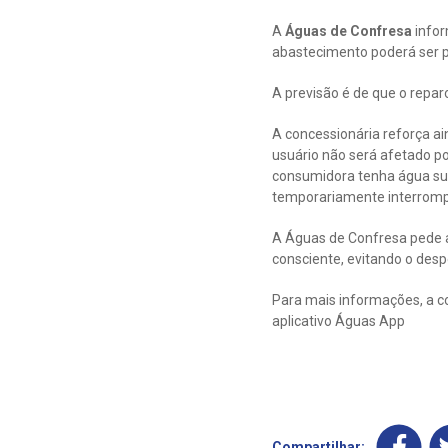
A
Águas de Confresa
infor
abastecimento poderá ser prej
A previsão é de que o repar
A concessionária reforça a
usuário não será afetado p
consumidora tenha água suf
temporariamente interromp
A Águas de Confresa pede a
consciente, evitando o despe
Para mais informações, a c
aplicativo Águas App
Compartilhar: