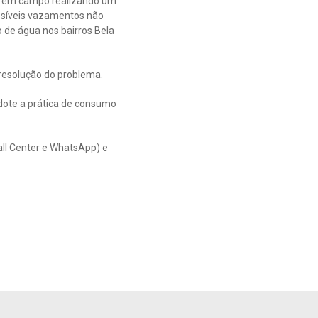
da em campo realizando um
ssíveis vazamentos não
o de água nos bairros Bela
resolução do problema.
dote a prática de consumo
all Center e WhatsApp) e