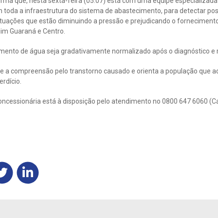
rma que, nesta sexta-feira (05.07) está com uma equipe especializa
toda a infraestrutura do sistema de abastecimento, para detectar po
 situações que estão diminuindo a pressão e prejudicando o forneciment
dim Guaraná e Centro.
imento de água seja gradativamente normalizado após o diagnóstico e 
 a compreensão pelo transtorno causado e orienta a população que a
rdício.
oncessionária está à disposição pelo atendimento no 0800 647 6060 (C