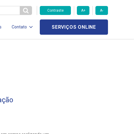
Contraste
A+
A-
SERVIÇOS ONLINE
s
Contato
ação