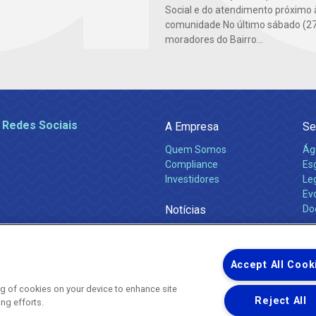
Social e do atendimento próximo 
comunidade No último sábado (27
moradores do Bairro...
 Redes Sociais
A Empresa
Se
Quem Somos
Ág
Compliance
Es
Investidores
Leg
Ev
Notícias
Do
Obras 2026
Ca
Comunicados
Accept All Cook
ing of cookies on your device to enhance site
Reject All
ing efforts.
Uma empresa
Copyright ® 2026 - Todos os Direitos Reservados.