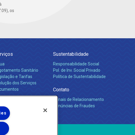
à
.09), os
rviços
Sustentabilidade
ua
Responsabilidade Social
gotamento Sanitário
Pol. de Inv. Social Privado
islação e Tarifas
Política de Sustentabilidade
olução dos Serviços
cumentos
Contato
Canais de Relacionamento
rreiras
Denúncias de Fraudes
ies