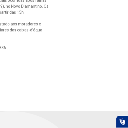
ais ocorridas após falhas
09), no Novo Diamantino. Os
artir das 15h.
estado aos moradores e
iares das caixas-d’água
836.