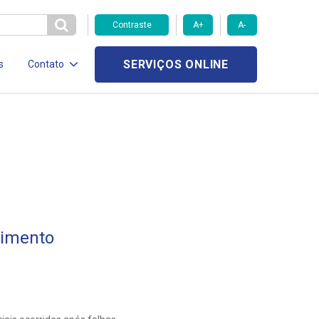
Contraste
A+
A-
SERVIÇOS ONLINE
s
Contato
cimento