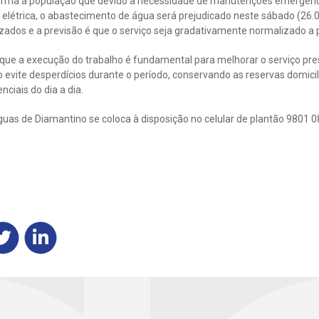
orma a população que devido a necessidade de manutenções emergenci
elétrica, o abastecimento de água será prejudicado neste sábado (26.
izados e a previsão é que o serviço seja gradativamente normalizado a p
 que a execução do trabalho é fundamental para melhorar o serviço pr
evite desperdícios durante o período, conservando as reservas domicil
ciais do dia a dia.
uas de Diamantino se coloca à disposição no celular de plantão 9801 0