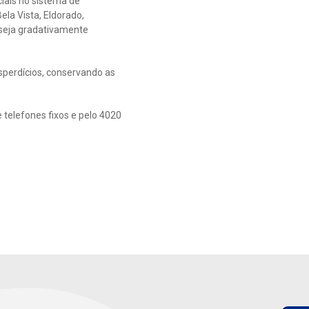
ais no sistema de
la Vista, Eldorado,
 seja gradativamente
sperdícios, conservando as
 telefones fixos e pelo 4020