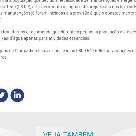
orma a população que devido a necessidade de manutenções emergenci
-feira (03.09), o fornecimento de água está prejudicado nos bairros Be
 As manutenções já foram iniciadas e a previsão é que o abastecimento
h.
s transtornos e recomenda que durante o período a população evite de
aixas-d’água apenas para atividades essenciais.
as de Diamantino fica à disposição no 0800 647 6060 para ligações de
ares.
VEJA TAMBÉM