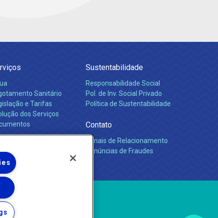
rviços
Sustentabilidade
ua
Responsabilidade Social
gotamento Sanitário
Pol. de Inv. Social Privado
islação e Tarifas
Política de Sustentabilidade
olução dos Serviços
cumentos
Contato
Canais de Relacionamento
rreiras
Denúncias de Fraudes
ies
gs