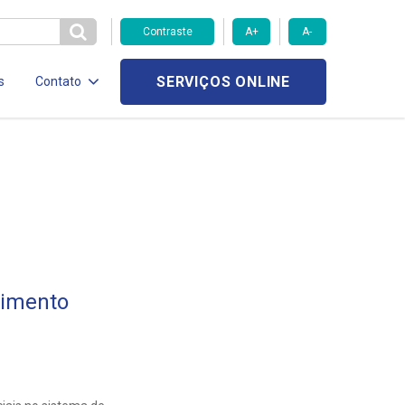
Contraste
A+
A-
SERVIÇOS ONLINE
s
Contato
cimento