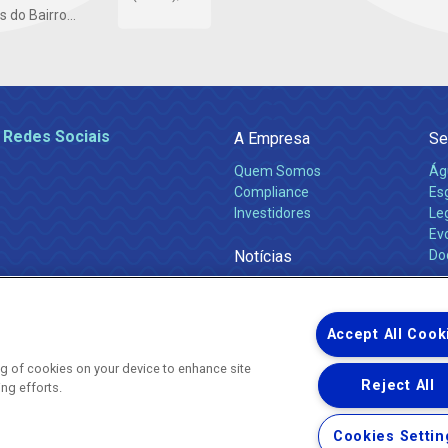
do Bairro...
 Redes Sociais
A Empresa
Se
Quem Somos
Ág
Compliance
Es
Investidores
Leg
Ev
Notícias
Do
Obras 2026
Ca
Comunicados
Accept All Cook
ing of cookies on your device to enhance site
Reject All
ing efforts.
Uma empresa
Copyright ® 2026 - Todos os Direitos Reservados.
Nossa natureza movimenta a vida
Cookies Settin