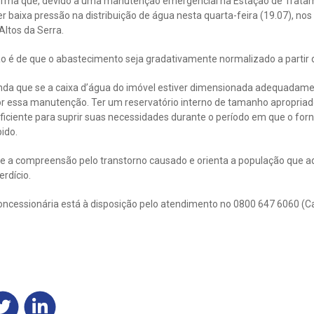
orma que, devido a uma manutenção emergencial na Estação de Trata
 baixa pressão na distribuição de água nesta quarta-feira (19.07), nos
Altos da Serra.
ão é de que o abastecimento seja gradativamente normalizado a partir 
inda que se a caixa d’água do imóvel estiver dimensionada adequadam
or essa manutenção. Ter um reservatório interno de tamanho apropriad
iciente para suprir suas necessidades durante o período em que o for
ido.
 a compreensão pelo transtorno causado e orienta a população que a
rdício.
oncessionária está à disposição pelo atendimento no 0800 647 6060 (C