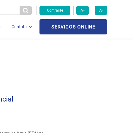
Contraste
A+
A-
SERVIÇOS ONLINE
s
Contato
cial