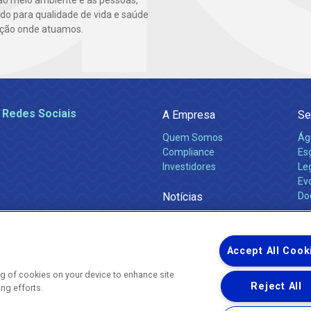
ao meio ambiente e as pessoas,
ndo para qualidade de vida e saúde
ção onde atuamos.
 Redes Sociais
A Empresa
Se
Quem Somos
Ág
Compliance
Es
Investidores
Leg
Ev
Notícias
Do
Obras 2026
Ca
Comunicados
Accept All Cook
ing of cookies on your device to enhance site
Reject All
ing efforts.
Uma empresa
Copyright ® 2026 - Todos os Direitos Reservados.