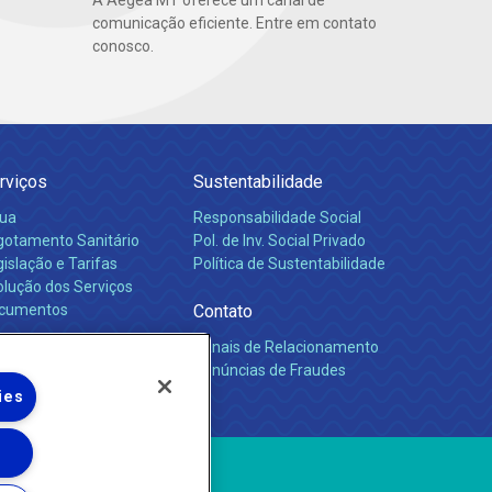
A Aegea MT oferece um canal de
comunicação eficiente. Entre em contato
conosco.
rviços
Sustentabilidade
ua
Responsabilidade Social
gotamento Sanitário
Pol. de Inv. Social Privado
islação e Tarifas
Política de Sustentabilidade
olução dos Serviços
cumentos
Contato
Canais de Relacionamento
rreiras
Denúncias de Fraudes
ies