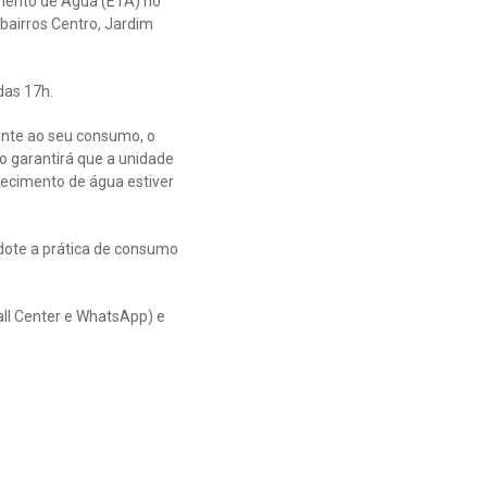
mento de Água (ETA) no
 bairros Centro, Jardim
das 17h.
ente ao seu consumo, o
o garantirá que a unidade
necimento de água estiver
dote a prática de consumo
all Center e WhatsApp) e