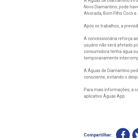
A Águas de Diamantino inf
Novo Diamantino, pode haver
Alvorada, Bom Filho Coco e 
Após os trabalhos, a previs
A concessionária reforça a
usuário não será afetado p
consumidora tenha água suf
temporariamente interromp
A Águas de Diamantino pede
consciente, evitando o despe
Para mais informações, a c
aplicativo Águas App.
Compartilhar: