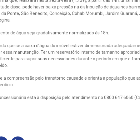
rma que, realizará nesta sexta-feira (15.09), a partir das 14h, uma m
tude disso, pode haver baixa pressão na distribuição de água nos bairr
ro da Ponte, São Benedito, Conceição, Cohab Morumbi, Jardim Guaraná, J
egina.
mento de água seja gradativamente normalizado às 18h.
inda que se a caixa d’água do imóvel estiver dimensionada adequadam
or essa manutenção. Ter um reservatório interno de tamanho apropriad
iciente para suprir suas necessidades durante o período em que o for
ido.
 a compreensão pelo transtorno causado e orienta a população que a
rdício.
oncessionária está à disposição pelo atendimento no 0800 647 6060 (C