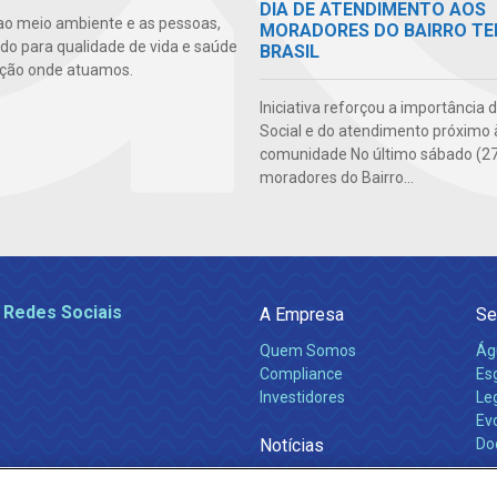
DIA DE ATENDIMENTO AOS
ao meio ambiente e as pessoas,
MORADORES DO BAIRRO TE
ndo para qualidade de vida e saúde
BRASIL
ção onde atuamos.
Iniciativa reforçou a importância 
Social e do atendimento próximo 
comunidade No último sábado (27
moradores do Bairro...
 Redes Sociais
A Empresa
Se
Quem Somos
Ág
Compliance
Es
Investidores
Leg
Ev
Notícias
Do
Obras 2026
Ca