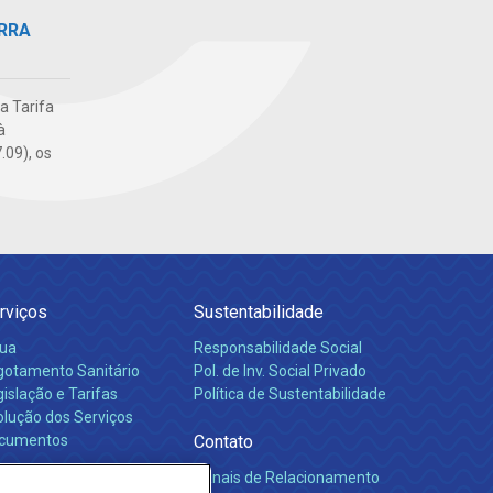
RRA
da Tarifa
à
.09), os
rviços
Sustentabilidade
ua
Responsabilidade Social
gotamento Sanitário
Pol. de Inv. Social Privado
islação e Tarifas
Política de Sustentabilidade
olução dos Serviços
cumentos
Contato
Canais de Relacionamento
rreiras