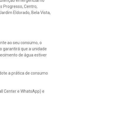
anutenção emergencial no
os Progresso, Centro,
ardim Eldorado, Bela Vista,
ente ao seu consumo, o
o garantirá que a unidade
necimento de água estiver
dote a prática de consumo
all Center e WhatsApp) e