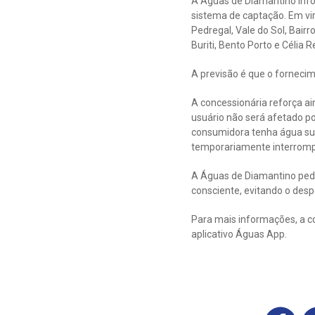
A Águas de Diamantino info
sistema de captação. Em vir
Pedregal, Vale do Sol, Bair
Buriti, Bento Porto e Célia R
A previsão é que o forneci
A concessionária reforça a
usuário não será afetado p
consumidora tenha água suf
temporariamente interromp
A Águas de Diamantino pede
consciente, evitando o despe
Para mais informações, a c
aplicativo Águas App.