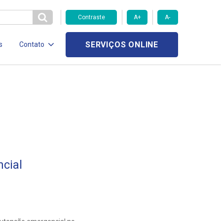
Contraste
A+
A-
SERVIÇOS ONLINE
s
Contato
cial