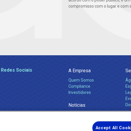
acordo com o poder público, é um
compromisso com o lugar e com s
 Redes Sociais
A Empresa
Se
Quem Somos
Ág
Compliance
Es
Investidores
Leg
Ev
Notícias
Do
Obras 2026
Ca
Comunicados
Accept All Cook