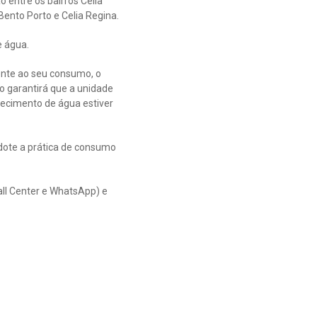
 entre os bairros Celia
 Bento Porto e Celia Regina.
e água.
ente ao seu consumo, o
o garantirá que a unidade
necimento de água estiver
dote a prática de consumo
all Center e WhatsApp) e