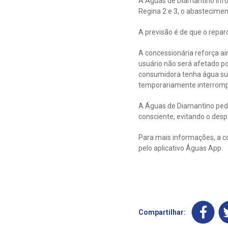
A Águas de Diamantino info
Regina 2 e 3, o abasteciment
A previsão é de que o repar
A concessionária reforça a
usuário não será afetado p
consumidora tenha água suf
temporariamente interromp
A Águas de Diamantino pede
consciente, evitando o despe
Para mais informações, a c
pelo aplicativo Águas App.
Compartilhar: