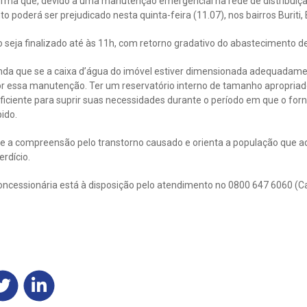
rma que, devido a uma manutenção emergencial na rede de distribuição
o poderá ser prejudicado nesta quinta-feira (11.07), nos bairros Buriti,
o seja finalizado até às 11h, com retorno gradativo do abastecimento d
inda que se a caixa d’água do imóvel estiver dimensionada adequadam
or essa manutenção. Ter um reservatório interno de tamanho apropriad
iciente para suprir suas necessidades durante o período em que o for
ido.
 a compreensão pelo transtorno causado e orienta a população que a
rdício.
oncessionária está à disposição pelo atendimento no 0800 647 6060 (C