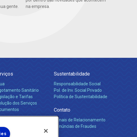
por dentro das novidades que acontecem
ua gente.
na empresa.
rviços
Sustentabilidade
ua
Responsabilidade Social
gotamento Sanitário
Pol. de Inv. Social Privado
islação e Tarifas
Política de Sustentabilidade
olução dos Serviços
cumentos
Contato
Canais de Relacionamento
rreiras
Denúncias de Fraudes
ies