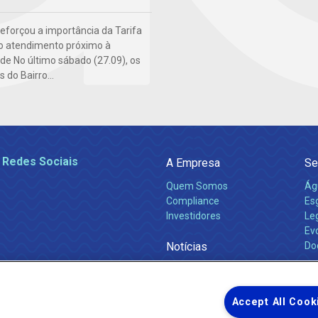
 reforçou a importância da Tarifa
do atendimento próximo à
e No último sábado (27.09), os
do Bairro...
 Redes Sociais
A Empresa
Se
Quem Somos
Ág
Compliance
Es
Investidores
Leg
Ev
Notícias
Do
Obras 2026
Ca
Comunicados
Accept All Cook