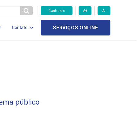
Contraste
A+
A-
SERVIÇOS ONLINE
s
Contato
tema público