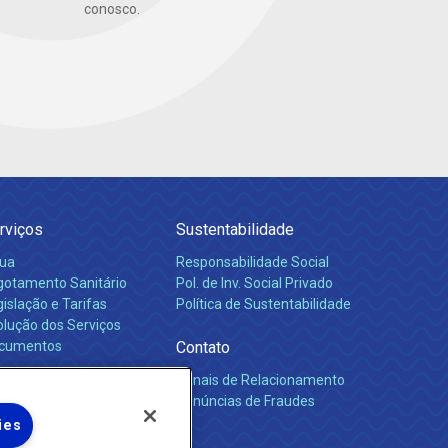
conosco.
rviços
Sustentabilidade
ua
Responsabilidade Social
gotamento Sanitário
Pol. de Inv. Social Privado
islação e Tarifas
Política de Sustentabilidade
olução dos Serviços
cumentos
Contato
Canais de Relacionamento
rreiras
Denúncias de Fraudes
ies