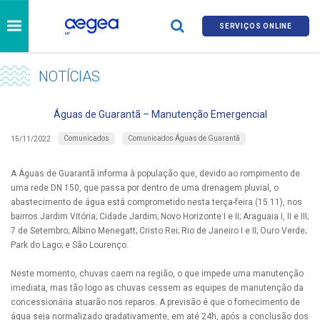
SERVIÇOS ONLINE
NOTÍCIAS
Águas de Guarantã – Manutenção Emergencial
Comunicados
Comunicados Águas de Guarantã
15/11/2022
A Águas de Guarantã informa à população que, devido ao rompimento de
uma rede DN 150, que passa por dentro de uma drenagem pluvial, o
abastecimento de água está comprometido nesta terça-feira (15.11), nos
bairros Jardim Vitória; Cidade Jardim; Novo Horizonte I e II; Araguaia I, II e III;
7 de Setembro; Albino Menegatt; Cristo Rei; Rio de Janeiro I e II; Ouro Verde;
Park do Lago; e São Lourenço.
Neste momento, chuvas caem na região, o que impede uma manutenção
imediata, mas tão logo as chuvas cessem as equipes de manutenção da
concessionária atuarão nos reparos. A previsão é que o fornecimento de
água seja normalizado gradativamente, em até 24h, após a conclusão dos