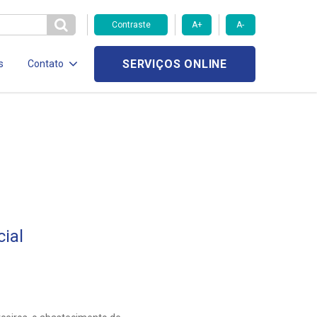
Contraste
A+
A-
SERVIÇOS ONLINE
s
Contato
ial