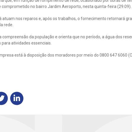
a que, em função de rompimento de rede, ocasionado por obras de ter
comprometido no bairro Jardim Aeroporto, nesta quinta-feira (29.09).
á atuam nos reparos e, após os trabalhos, o fornecimento retornará gr
a rede.
 compreensão da população e orienta que no período, a água dos reser
 para atividades essenciais.
mpresa está à disposição dos moradores por meio do 0800 647 6060 (C