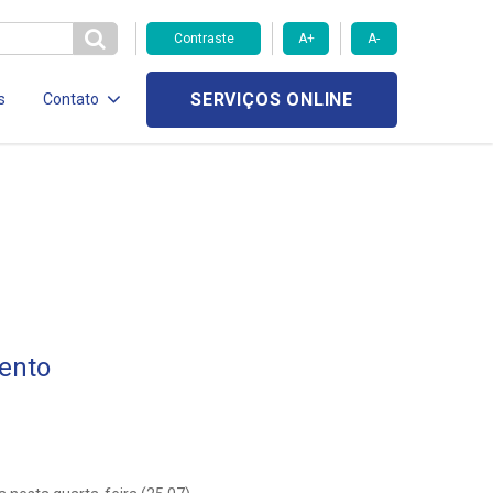
Contraste
A+
A-
SERVIÇOS ONLINE
s
Contato
ento