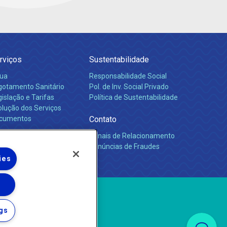
rviços
Sustentabilidade
ua
Responsabilidade Social
gotamento Sanitário
Pol. de Inv. Social Privado
islação e Tarifas
Política de Sustentabilidade
olução dos Serviços
cumentos
Contato
Canais de Relacionamento
rreiras
Denúncias de Fraudes
ies
gs