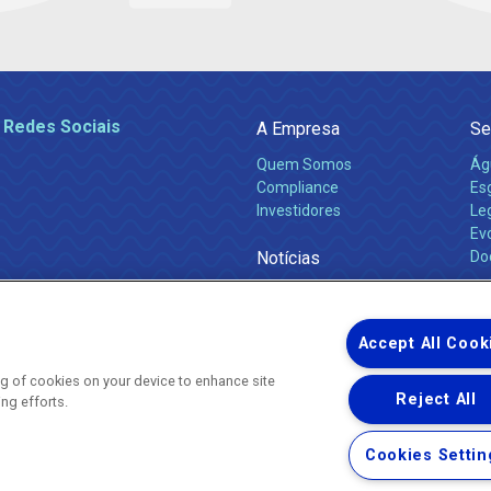
 Redes Sociais
A Empresa
Se
Quem Somos
Ág
Compliance
Es
Investidores
Leg
Ev
Notícias
Do
Obras 2026
Ca
Comunicados
Accept All Cook
ing of cookies on your device to enhance site
Reject All
ing efforts.
Uma empresa
Copyright ® 2026 - Todos os Direitos Reservados.
Nossa natureza movimenta a vida
Cookies Settin