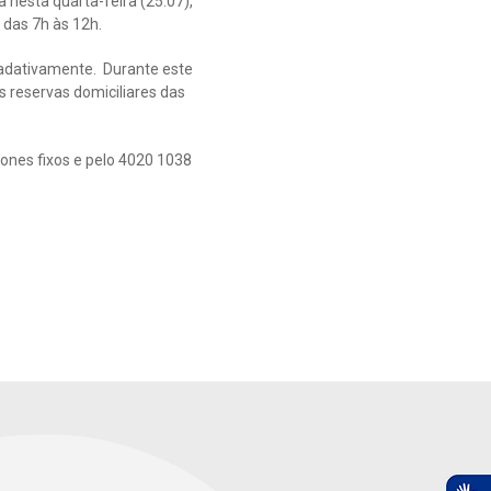
nesta quarta-feira (25.07),
 das 7h às 12h.
radativamente. Durante este
 reservas domiciliares das
ones fixos e pelo 4020 1038