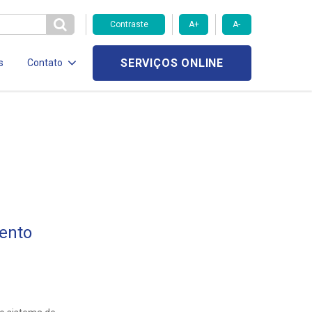
Contraste
A+
A-
SERVIÇOS ONLINE
s
Contato
ento