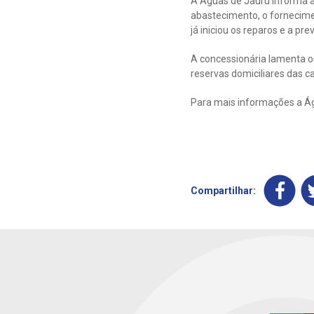
A Águas de Jauru informa 
abastecimento, o fornecime
já iniciou os reparos e a pr
A concessionária lamenta o
reservas domiciliares das c
Para mais informações a Águ
Compartilhar: