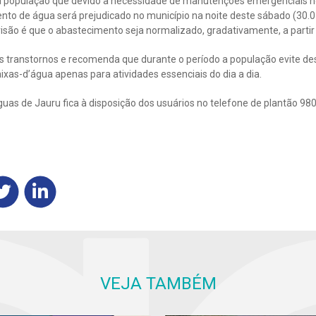
a população que devido a necessidade de manutenções emergenciais n
nto de água será prejudicado no município na noite deste sábado (30.0
evisão é que o abastecimento seja normalizado, gradativamente, a partir
s transtornos e recomenda que durante o período a população evite de
aixas-d’água apenas para atividades essenciais do dia a dia.
as de Jauru fica à disposição dos usuários no telefone de plantão 98
VEJA TAMBÉM