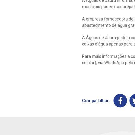
A Águas de Jauru informa, q
município poderá ser prejudi
A empresa fornecedora de en
abastecimento de água gra
A Águas de Jauru pede a com
caixas d’água apenas para a
Para mais informações a con
celular), via WhatsApp pel
Compartilhar: