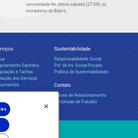
comunidade No último sábado (27.09), os
moradores do Bairro...
rviços
Sustentabilidade
ua
Responsabilidade Social
gotamento Sanitário
Pol. de Inv. Social Privado
islação e Tarifas
Política de Sustentabilidade
olução dos Serviços
cumentos
Contato
Canais de Relacionamento
rreiras
Denúncias de Fraudes
ies