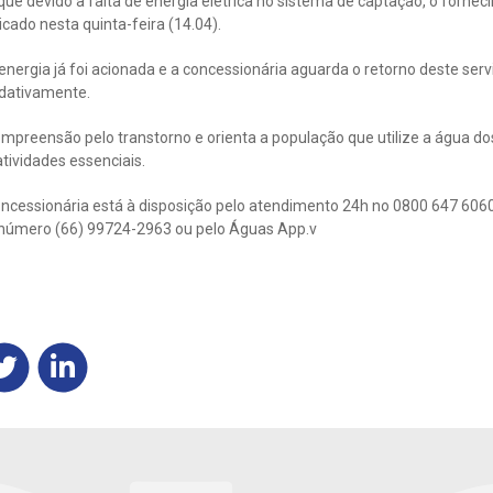
ue devido à falta de energia elétrica no sistema de captação, o forne
cado nesta quinta-feira (14.04).
ergia já foi acionada e a concessionária aguarda o retorno deste servi
dativamente.
preensão pelo transtorno e orienta a população que utilize a água dos
tividades essenciais.
cessionária está à disposição pelo atendimento 24h no 0800 647 6060 (
o número (66) 99724-2963 ou pelo Águas App.v