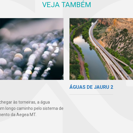
VEJA TAMBÉM
ÁGUAS DE JAURU 2
chegar às torneiras, a água
um longo caminho pelo sistema de
mento da Aegea MT.