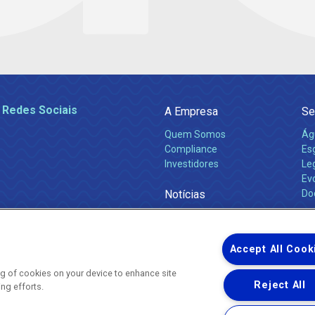
 Redes Sociais
A Empresa
Se
Quem Somos
Ág
Compliance
Es
Investidores
Leg
Ev
Notícias
Do
Obras 2026
Ca
Comunicados
Accept All Cook
ing of cookies on your device to enhance site
Reject All
ing efforts.
Uma empresa
Copyright ® 2026 - Todos os Direitos Reservados.