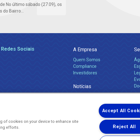
e No último sábado (27.09), os
do Bairro...
 Redes Sociais
A Empresa
Se
Quem Somos
Ág
Compliance
Es
Investidores
Leg
Ev
Notícias
Do
Obras 2026
Ca
Comunicados
Accept All Cook
ing of cookies on your device to enhance site
Reject All
ing efforts.
Uma empresa
Copyright ® 2026 - Todos os Direitos Reservados.