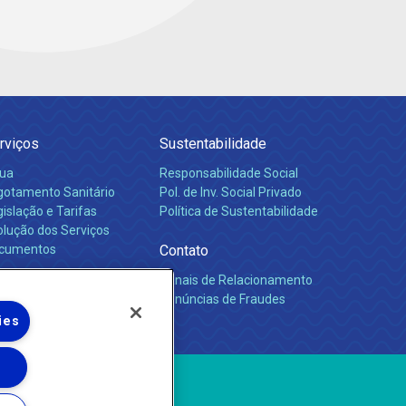
rviços
Sustentabilidade
ua
Responsabilidade Social
gotamento Sanitário
Pol. de Inv. Social Privado
islação e Tarifas
Política de Sustentabilidade
olução dos Serviços
cumentos
Contato
Canais de Relacionamento
rreiras
Denúncias de Fraudes
ies