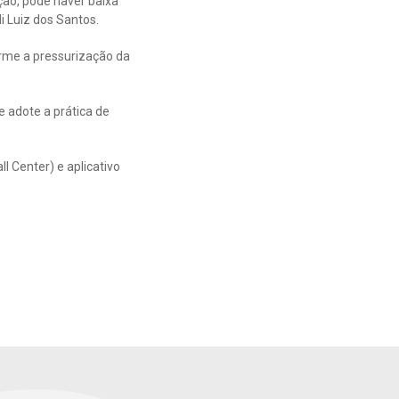
ão, pode haver baixa
li Luiz dos Santos.
orme a pressurização da
 adote a prática de
 Center) e aplicativo