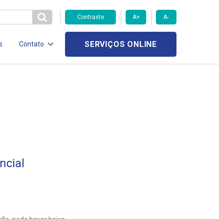
Contraste
A+
A-
SERVIÇOS ONLINE
s
Contato
ncial