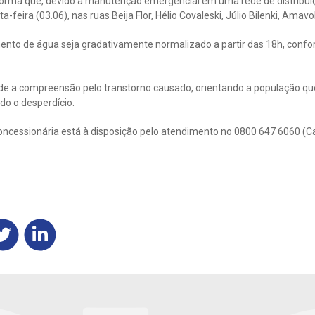
orma que, devido a manutenção emergencial em uma rede de distribuiç
-feira (03.06), nas ruas Beija Flor, Hélio Covaleski, Júlio Bilenki, Amavo
mento de água seja gradativamente normalizado a partir das 18h, conf
e a compreensão pelo transtorno causado, orientando a população que
do o desperdício.
ncessionária está à disposição pelo atendimento no 0800 647 6060 (Call