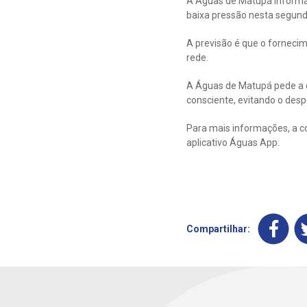
A Águas de Matupá informa
baixa pressão nesta segunda
A previsão é que o forneci
rede.
A Águas de Matupá pede a 
consciente, evitando o despe
Para mais informações, a c
aplicativo Águas App.
Compartilhar: