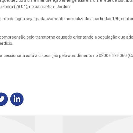
 que, devido a uma manutenção emergencial em uma rede de distribui
-feira (28.04), no bairro Bom Jardim.
mento de água seja gradativamente normalizado a partir das 19h, conf
compreensão pelo transtorno causado orientando a população que ado
rdício.
oncessionária está à disposição pelo atendimento no 0800 647 6060 (C