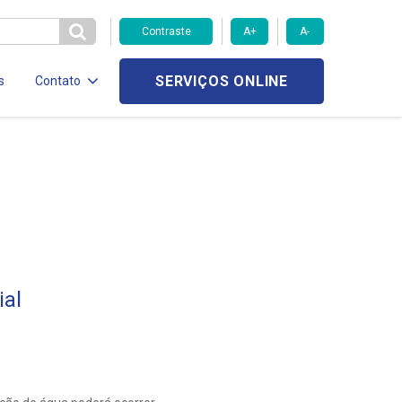
Contraste
A+
A-
SERVIÇOS ONLINE
s
Contato
al