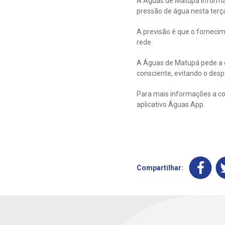
A Águas de Matupá informa 
pressão de água nesta terça
A previsão é que o forneci
rede.
A Águas de Matupá pede a 
consciente, evitando o despe
Para mais informações a co
aplicativo Águas App.
Compartilhar: