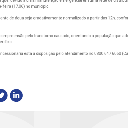
que, devido a uma manutenção emergencial em uma rede de distribuiç
-feira (17.06) no município.
mento de água seja gradativamente normalizado a partir das 12h, conf
compreensão pelo transtorno causado, orientando a população que ado
rdício.
ncessionária está à disposição pelo atendimento no 0800 647 6060 (Ca