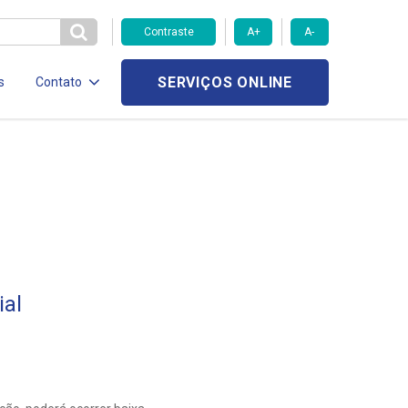
Contraste
A+
A-
SERVIÇOS ONLINE
s
Contato
al