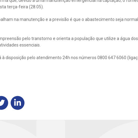
orma que, devido a uma manutenção emergencial na captação, o forne
ta terça-feira (28.05).
balham na manutenção e a previsão é que o abastecimento seja normal
preensão pelo transtorno e orienta a população que utilize a água dos
tividades essenciais.
á à disposição pelo atendimento 24h nos números 0800 647 6060 (ligaçã