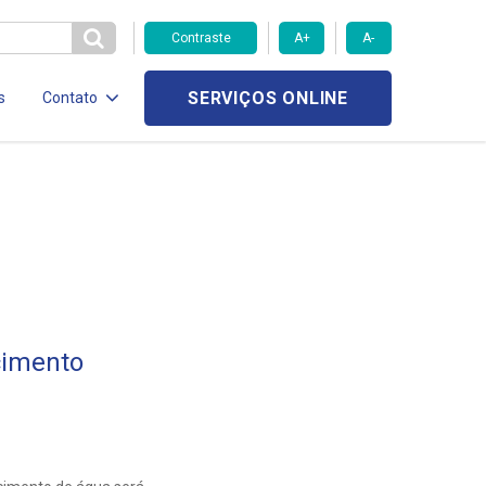
Contraste
A+
A-
SERVIÇOS ONLINE
s
Contato
cimento