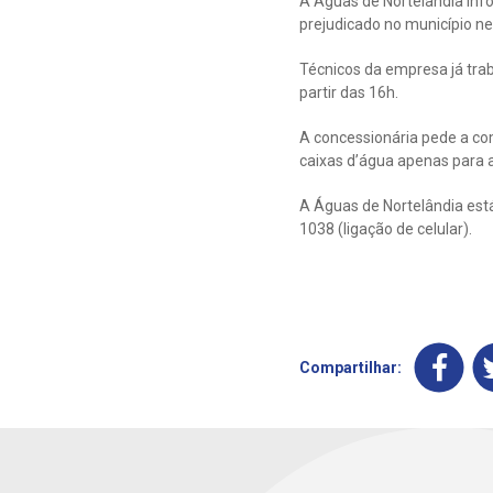
A Águas de Nortelândia inf
prejudicado no município nes
Técnicos da empresa já tra
partir das 16h.
A concessionária pede a com
caixas d’água apenas para a
A Águas de Nortelândia est
1038 (ligação de celular).
Compartilhar: