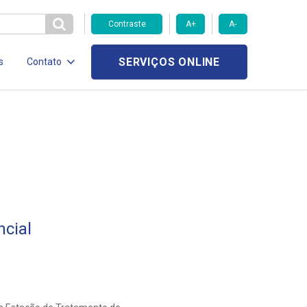
Contraste
A+
A-
SERVIÇOS ONLINE
s
Contato
cial