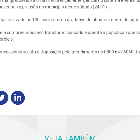
orma que, devido a uma manutenção emergencial no sistema elétrico 
aver baixa pressão no município neste sábado (24.01).
seja finalizado às 13h, com retorno gradativo do abastecimento de água
e a compreensão pelo transtorno causado e orienta a população que a
rdício.
oncessionária está à disposição pelo atendimento no 0800 647 6060 (C
VEJA TAMBÉM