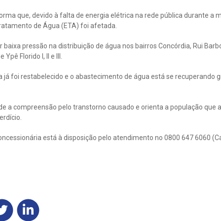
rma que, devido à falta de energia elétrica na rede pública durante a
Tratamento de Água (ETA) foi afetada.
r baixa pressão na distribuição de água nos bairros Concórdia, Rui Barb
ê Florido I, II e III.
ca já foi restabelecido e o abastecimento de água está se recuperando
e a compreensão pelo transtorno causado e orienta a população que 
rdício.
oncessionária está à disposição pelo atendimento no 0800 647 6060 (C