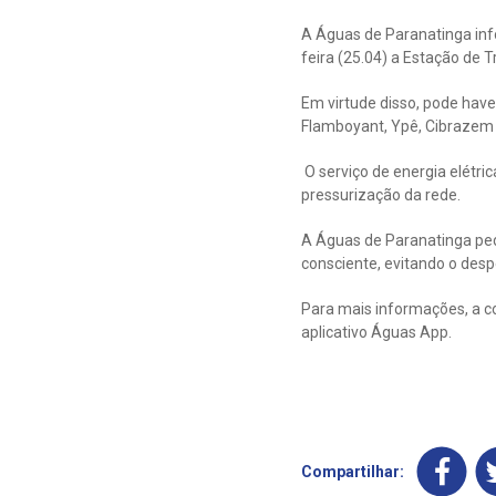
A Águas de Paranatinga info
feira (25.04) a Estação de 
Em virtude disso, pode have
Flamboyant, Ypê, Cibrazem e Yp
O serviço de energia elétri
pressurização da rede.
A Águas de Paranatinga ped
consciente, evitando o despe
Para mais informações, a c
aplicativo Águas App.
Compartilhar: