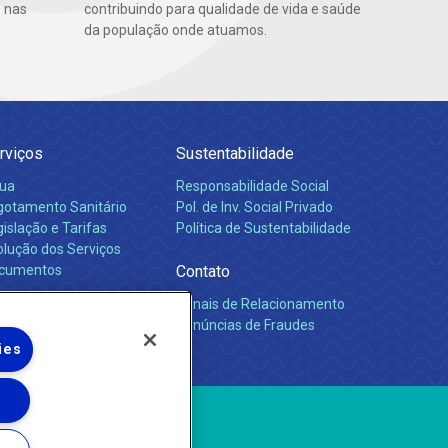
 nas
contribuindo para qualidade de vida e saúde
da população onde atuamos.
rviços
Sustentabilidade
ua
Responsabilidade Social
gotamento Sanitário
Pol. de Inv. Social Privado
islação e Tarifas
Política de Sustentabilidade
olução dos Serviços
cumentos
Contato
Canais de Relacionamento
rreiras
Denúncias de Fraudes
ies