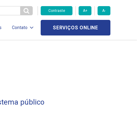
Contraste
A+
A-
SERVIÇOS ONLINE
s
Contato
istema público