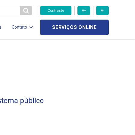
Contraste
A+
A-
SERVIÇOS ONLINE
s
Contato
istema público