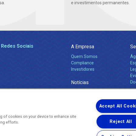
sa.
e investimentos permanentes.
 Redes Sociais
A Empresa
Se
Quem Somos
Ág
Compliance
Es
Investidores
Leg
Ev
Notícias
Do
Obras 2026
Ca
Comunicados
Accept All Cook
ing of cookies on your device to enhance site
Reject All
ing efforts.
Uma empresa
Copyright ® 2026 - Todos os Direitos Reservados.