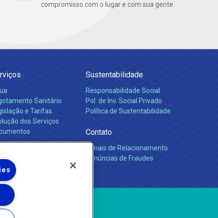
compromisso com o lugar e com sua gente.
rviços
Sustentabilidade
ua
Responsabilidade Social
gotamento Sanitário
Pol. de Inv. Social Privado
islação e Tarifas
Política de Sustentabilidade
olução dos Serviços
cumentos
Contato
Canais de Relacionamento
rreiras
Denúncias de Fraudes
ies