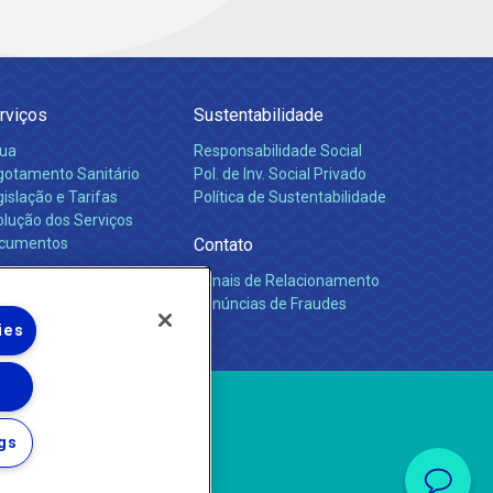
rviços
Sustentabilidade
ua
Responsabilidade Social
gotamento Sanitário
Pol. de Inv. Social Privado
islação e Tarifas
Política de Sustentabilidade
olução dos Serviços
cumentos
Contato
Canais de Relacionamento
rreiras
Denúncias de Fraudes
ies
gs