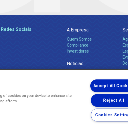
 Redes Sociais
A Empresa
Se
Quem Somos
Ág
Compliance
Es
Investidores
Leg
Ev
Notícias
Do
Obras 2026
Ca
Comunicados
Accept All Cook
ing of cookies on your device to enhance site
Reject All
ing efforts.
Uma empresa
Copyright ® 2026 - Todos os Direitos Reservados.
Nossa natureza movimenta a vida
Cookies Settin
Termos Gerais de Uso de Sites e Aplicativos