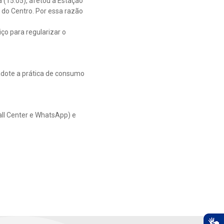
a (15.05), afetou a Estação
do Centro. Por essa razão
ço para regularizar o
adote a prática de consumo
all Center e WhatsApp) e