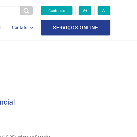
Contraste
A+
A-
SERVIÇOS ONLINE
s
Contato
ncial