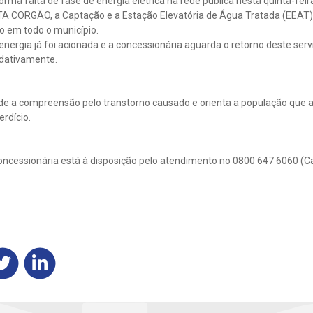
rma falta de fase de energia elétrica na rede pública nesta quinta-feir
 CORGÃO, a Captação e a Estação Elevatória de Água Tratada (EEAT) 
o em todo o município.
ergia já foi acionada e a concessionária aguarda o retorno deste servi
dativamente.
e a compreensão pelo transtorno causado e orienta a população que 
rdício.
oncessionária está à disposição pelo atendimento no 0800 647 6060 (C