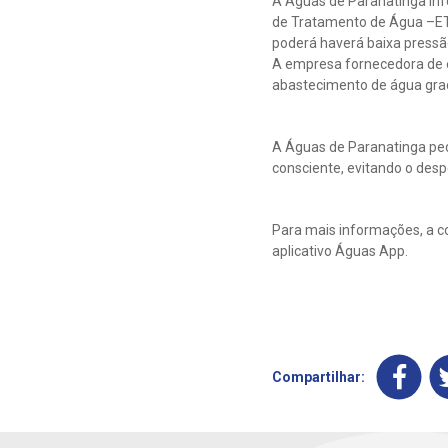
A Águas de Paranatinga info
de Tratamento de Água –ETA
poderá haverá baixa pressã
A empresa fornecedora de en
abastecimento de água gra
A Águas de Paranatinga ped
consciente, evitando o despe
Para mais informações, a c
aplicativo Águas App.
Compartilhar: