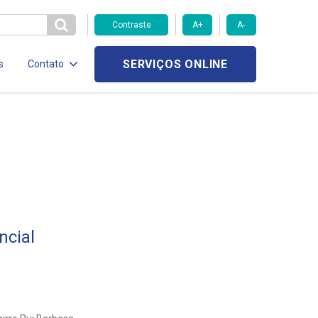
Contraste
A+
A-
SERVIÇOS ONLINE
s
Contato
ncial