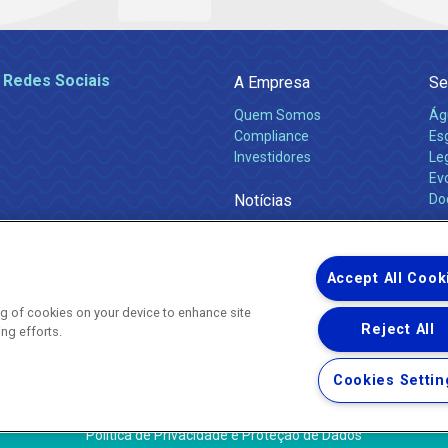
 Redes Sociais
A Empresa
Se
Quem Somos
Ág
Compliance
Es
Investidores
Leg
Ev
Notícias
Do
Obras 2026
Ca
Comunicados
Accept All Cook
ing of cookies on your device to enhance site
Reject All
ing efforts.
Uma empresa
Copyright ® 2026 - Todos os Direitos Reservados.
Nossa natureza movimenta a vida
Cookies Settin
Termos Gerais de Uso de Sites e Aplicativos
Política de Privacidade e Proteção de Dados