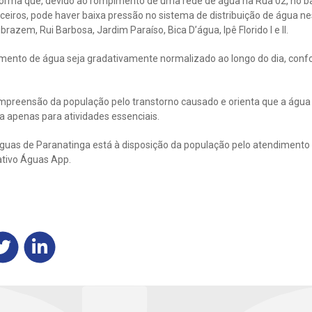
orma que, devido ao rompimento de uma rede de água na Rua 02, no ba
ceiros, pode haver baixa pressão no sistema de distribuição de água ne
brazem, Rui Barbosa, Jardim Paraíso, Bica D’água, Ipê Florido I e II.
imento de água seja gradativamente normalizado ao longo do dia, conf
mpreensão da população pelo transtorno causado e orienta que a água 
da apenas para atividades essenciais.
guas de Paranatinga está à disposição da população pelo atendimento 
ativo Águas App.