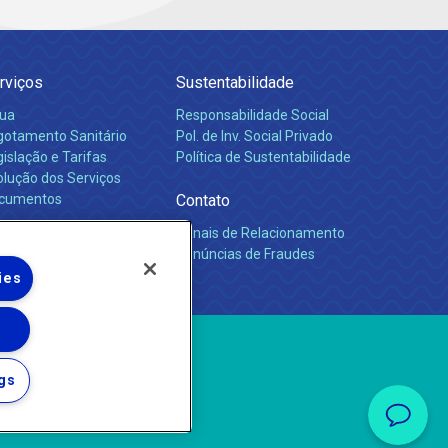
rviços
Sustentabilidade
ua
Responsabilidade Social
gotamento Sanitário
Pol. de Inv. Social Privado
islação e Tarifas
Política de Sustentabilidade
olução dos Serviços
cumentos
Contato
Canais de Relacionamento
rreiras
Denúncias de Fraudes
ies
gs