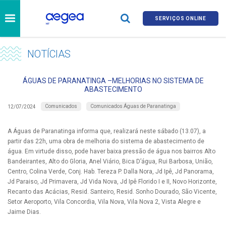
SERVIÇOS ONLINE
NOTÍCIAS
ÁGUAS DE PARANATINGA –MELHORIAS NO SISTEMA DE
ABASTECIMENTO
Comunicados
Comunicados Águas de Paranatinga
12/07/2024
A Águas de Paranatinga informa que, realizará neste sábado (13.07), a
partir das 22h, uma obra de melhoria do sistema de abastecimento de
água. Em virtude disso, pode haver baixa pressão de água nos bairros Alto
Bandeirantes, Alto do Gloria, Anel Viário, Bica D’água, Rui Barbosa, União,
Centro, Colina Verde, Conj. Hab. Tereza P. Dalla Nora, Jd Ipê, Jd Panorama,
Jd Paraiso, Jd Primavera, Jd Vida Nova, Jd Ipê Florido I e II, Novo Horizonte,
Recanto das Acácias, Resid. Santeiro, Resid. Sonho Dourado, São Vicente,
Setor Aeroporto, Vila Concordia, Vila Nova, Vila Nova 2, Vista Alegre e
Jaime Dias.