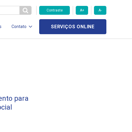
Contraste
A+
A-
SERVIÇOS ONLINE
s
Contato
ento para
cial