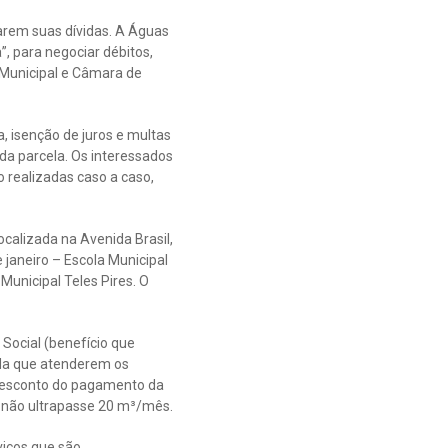
arem suas dívidas. A Águas
, para negociar débitos,
 Municipal e Câmara de
a, isenção de juros e multas
da parcela. Os interessados
 realizadas caso a caso,
ocalizada na Avenida Brasil,
 janeiro – Escola Municipal
Municipal Teles Pires. O
 Social (benefício que
nda que atenderem os
em desconto do pagamento da
a não ultrapasse 20 m³/mês.
viços que são