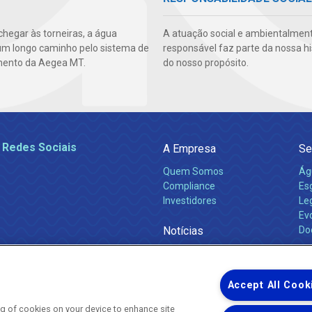
chegar às torneiras, a água
A atuação social e ambientalmen
um longo caminho pelo sistema de
responsável faz parte da nossa hi
mento da Aegea MT.
do nosso propósito.
 Redes Sociais
A Empresa
Se
Quem Somos
Ág
Compliance
Es
Investidores
Leg
Ev
Notícias
Do
Obras 2026
Ca
Comunicados
Accept All Cook
ing of cookies on your device to enhance site