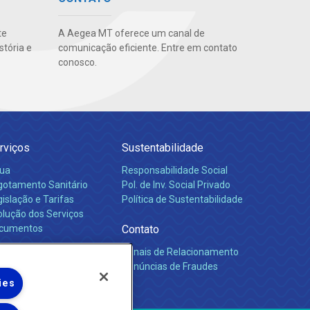
te
A Aegea MT oferece um canal de
stória e
comunicação eficiente. Entre em contato
conosco.
rviços
Sustentabilidade
ua
Responsabilidade Social
gotamento Sanitário
Pol. de Inv. Social Privado
islação e Tarifas
Política de Sustentabilidade
olução dos Serviços
cumentos
Contato
Canais de Relacionamento
rreiras
Denúncias de Fraudes
ies