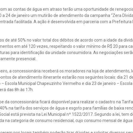
com as contas de água em atraso terão uma oportunidade de renegoci
0 a 24 de janeiro um mutirão de atendimento da campanha “Zera Dívida”
ntrada facilitada. A ação é desenvolvida em parceria com a Prefeitura
os de até 50% no valor total dos débitos de acordo com a idade da dívid
amentos em até 120 vezes, respeitando o valor mínimo de R$ 20 para ca
turas para identificação da unidade consumidora. As negociações serão
vamente presencial.
neiro, a concessionária receberá os moradores na loja de atendimento, l
ontos de atendimento itinerante estarão nos seguintes locais: dia 21 de
o – Escola Municipal Chapeuzinho Vermelho e dia 23 de janeiro – Escola 
erá das 8h às 17h.
 da concessionária ficará disponível para realizar o cadastro na Tarifa
40% na tarifa dos serviços de água e esgoto para famílias de baixa re
fa Social está prevista na Lei Municipal nº 1522/2017. Segundo a lei, t
ada na categoria de consumo residencial, cujo consumo mensal de águ
rem nos locais também poderão tirar dúvidas e solicitar diversos ser