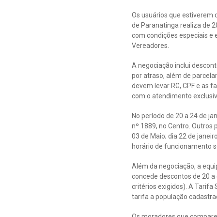
Os usuários que estiverem 
de Paranatinga realiza de 2
com condições especiais e e
Vereadores.
A negociação inclui descont
por atraso, além de parcel
devem levar RG, CPF e as fa
com o atendimento exclusi
No período de 20 a 24 de ja
nº 1889, no Centro. Outros p
03 de Maio; dia 22 de janeir
horário de funcionamento s
Além da negociação, a equipe
concede descontos de 20 a 
critérios exigidos). A Tari
tarifa a população cadastr
Os moradores que comparece